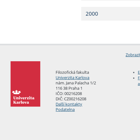
2000
Zobrazi
Filozofická fakulta
E
Univerzita Karlova
F
nám. Jana Palacha 1/2
a
116 38 Praha 1
IČO: 00216208
DIČ: CZ00216208
Další kontakty
Podatelna