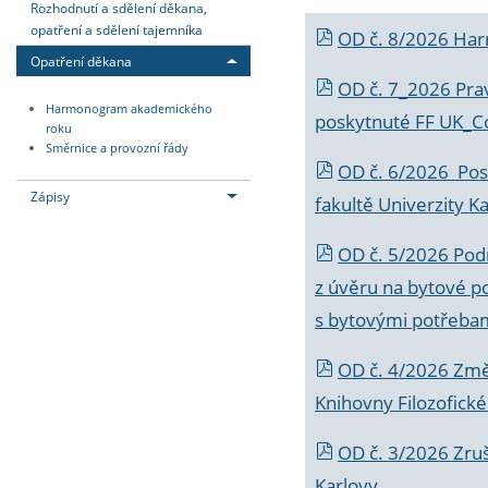
Rozhodnutí a sdělení děkana,
opatření a sdělení tajemníka
OD č. 8/2026 Ha
Opatření děkana
OD č. 7_2026 Prav
Harmonogram akademického
poskytnuté FF UK_C
roku
Směrnice a provozní řády
OD č. 6/2026 Posk
Zápisy
fakultě Univerzity K
OD č. 5/2026 Podr
z úvěru na bytové po
s bytovými potřebam
OD č. 4/2026 Změ
Knihovny Filozofické
OD č. 3/2026 Zruš
Karlovy