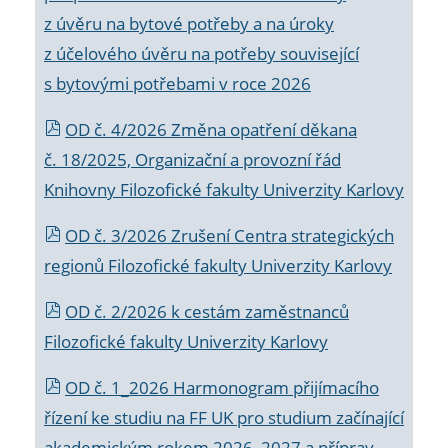
z úvěru na bytové potřeby a na úroky
z účelového úvěru na potřeby související
s bytovými potřebami v roce 2026
OD č. 4/2026 Změna opatření děkana
č. 18/2025, Organizační a provozní řád
Knihovny Filozofické fakulty Univerzity Karlovy
OD č. 3/2026 Zrušení Centra strategických
regionů Filozofické fakulty Univerzity Karlovy
OD č. 2/2026 k
cestám zaměstnanců
Filozofické fakulty Univerzity Karlovy
OD č. 1_2026 Harmonogram přijímacího
řízení ke studiu na FF UK pro studium začínající
akademickým rokem 2026_2027 a příprav