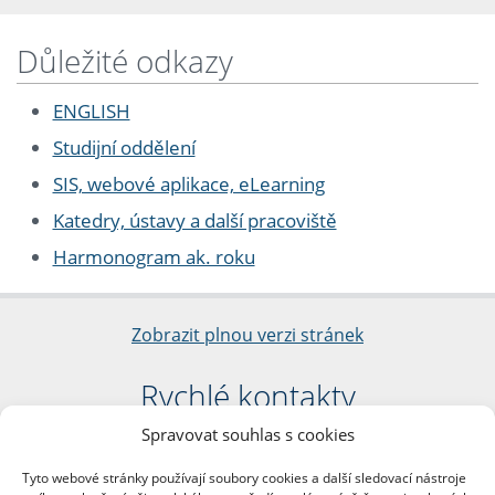
Důležité odkazy
ENGLISH
Studijní oddělení
SIS, webové aplikace, eLearning
Katedry, ústavy a další pracoviště
Harmonogram ak. roku
Zobrazit plnou verzi stránek
Rychlé kontakty
Spravovat souhlas s cookies
Filozofická fakulta
Univerzita Karlova
Tyto webové stránky používají soubory cookies a další sledovací nástroje
nám. Jana Palacha 1/2