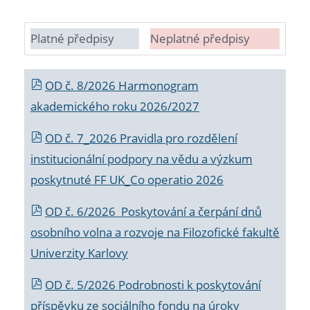
Platné předpisy
Neplatné předpisy
OD č. 8/2026 Harmonogram
akademického roku 2026/2027
OD č. 7_2026 Pravidla pro rozdělení
institucionální podpory na vědu a výzkum
poskytnuté FF UK_Co operatio 2026
OD č. 6/2026 Poskytování a čerpání dnů
osobního volna a rozvoje na Filozofické fakultě
Univerzity Karlovy
OD č. 5/2026 Podrobnosti k poskytování
příspěvku ze sociálního fondu na úroky