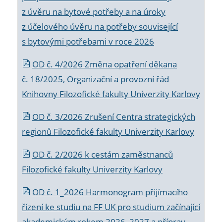
z úvěru na bytové potřeby a na úroky
z účelového úvěru na potřeby související
s bytovými potřebami v roce 2026
OD č. 4/2026 Změna opatření děkana
č. 18/2025, Organizační a provozní řád
Knihovny Filozofické fakulty Univerzity Karlovy
OD č. 3/2026 Zrušení Centra strategických
regionů Filozofické fakulty Univerzity Karlovy
OD č. 2/2026 k
cestám zaměstnanců
Filozofické fakulty Univerzity Karlovy
OD č. 1_2026 Harmonogram přijímacího
řízení ke studiu na FF UK pro studium začínající
akademickým rokem 2026_2027 a příprav