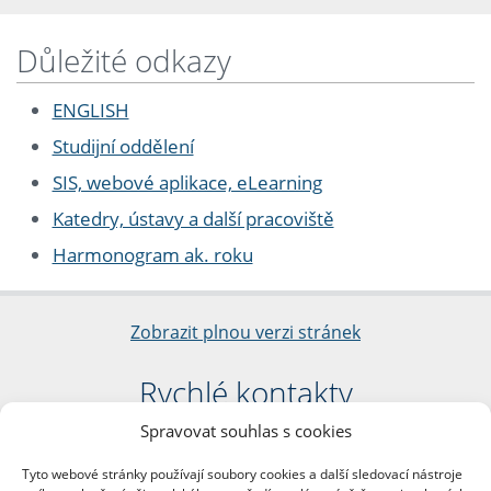
Důležité odkazy
ENGLISH
Studijní oddělení
SIS, webové aplikace, eLearning
Katedry, ústavy a další pracoviště
Harmonogram ak. roku
Zobrazit plnou verzi stránek
Rychlé kontakty
Spravovat souhlas s cookies
Filozofická fakulta
Univerzita Karlova
Tyto webové stránky používají soubory cookies a další sledovací nástroje
nám. Jana Palacha 1/2