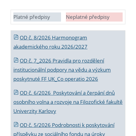
Platné předpisy
Neplatné předpisy
OD č. 8/2026 Harmonogram
akademického roku 2026/2027
OD č. 7_2026 Pravidla pro rozdělení
institucionální podpory na vědu a výzkum
poskytnuté FF UK_Co operatio 2026
OD č. 6/2026 Poskytování a čerpání dnů
osobního volna a rozvoje na Filozofické fakultě
Univerzity Karlovy
OD č. 5/2026 Podrobnosti k poskytování
příspěvku ze sociálního fondu na úroky