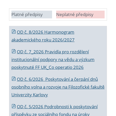
Platné předpisy
Neplatné předpisy
OD č. 8/2026 Harmonogram
akademického roku 2026/2027
OD č. 7_2026 Pravidla pro rozdělení
institucionální podpory na vědu a výzkum
poskytnuté FF UK_Co operatio 2026
OD č. 6/2026 Poskytování a čerpání dnů
osobního volna a rozvoje na Filozofické fakultě
Univerzity Karlovy
OD č. 5/2026 Podrobnosti k poskytování
příspěvku ze sociálního fondu na úroky