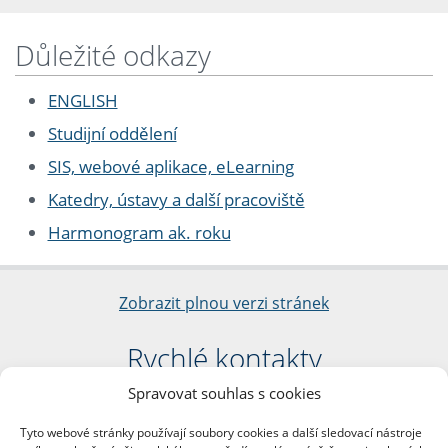
Důležité odkazy
ENGLISH
Studijní oddělení
SIS, webové aplikace, eLearning
Katedry, ústavy a další pracoviště
Harmonogram ak. roku
Zobrazit plnou verzi stránek
Rychlé kontakty
Spravovat souhlas s cookies
Filozofická fakulta
Univerzita Karlova
Tyto webové stránky používají soubory cookies a další sledovací nástroje
nám. Jana Palacha 1/2