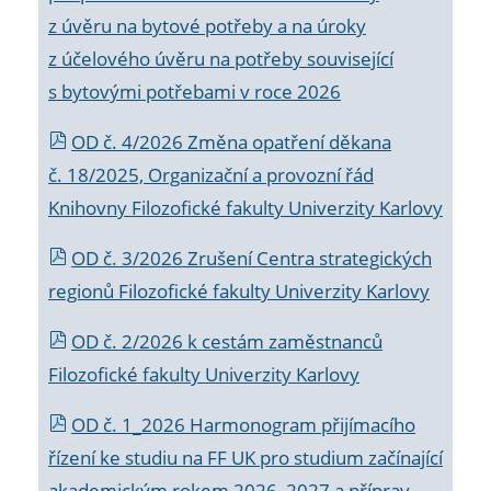
z úvěru na bytové potřeby a na úroky
z účelového úvěru na potřeby související
s bytovými potřebami v roce 2026
OD č. 4/2026 Změna opatření děkana
č. 18/2025, Organizační a provozní řád
Knihovny Filozofické fakulty Univerzity Karlovy
OD č. 3/2026 Zrušení Centra strategických
regionů Filozofické fakulty Univerzity Karlovy
OD č. 2/2026 k
cestám zaměstnanců
Filozofické fakulty Univerzity Karlovy
OD č. 1_2026 Harmonogram přijímacího
řízení ke studiu na FF UK pro studium začínající
akademickým rokem 2026_2027 a příprav