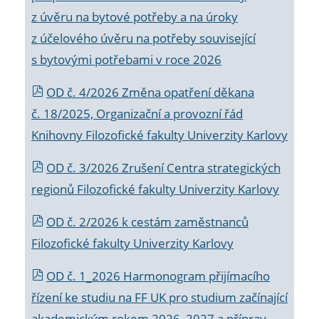
z úvěru na bytové potřeby a na úroky
z účelového úvěru na potřeby související
s bytovými potřebami v roce 2026
OD č. 4/2026 Změna opatření děkana
č. 18/2025, Organizační a provozní řád
Knihovny Filozofické fakulty Univerzity Karlovy
OD č. 3/2026 Zrušení Centra strategických
regionů Filozofické fakulty Univerzity Karlovy
OD č. 2/2026 k
cestám zaměstnanců
Filozofické fakulty Univerzity Karlovy
OD č. 1_2026 Harmonogram přijímacího
řízení ke studiu na FF UK pro studium začínající
akademickým rokem 2026_2027 a příprav