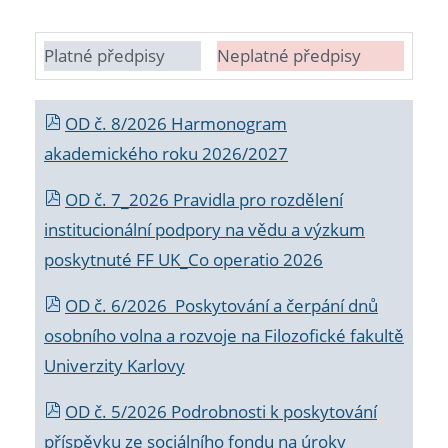
Platné předpisy
Neplatné předpisy
OD č. 8/2026 Harmonogram
akademického roku 2026/2027
OD č. 7_2026 Pravidla pro rozdělení
institucionální podpory na vědu a výzkum
poskytnuté FF UK_Co operatio 2026
OD č. 6/2026 Poskytování a čerpání dnů
osobního volna a rozvoje na Filozofické fakultě
Univerzity Karlovy
OD č. 5/2026 Podrobnosti k poskytování
příspěvku ze sociálního fondu na úroky