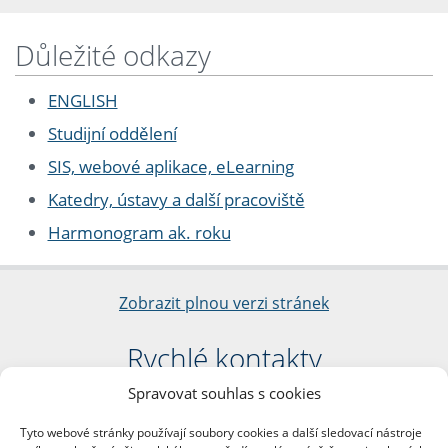
Důležité odkazy
ENGLISH
Studijní oddělení
SIS, webové aplikace, eLearning
Katedry, ústavy a další pracoviště
Harmonogram ak. roku
Zobrazit plnou verzi stránek
Rychlé kontakty
Spravovat souhlas s cookies
Filozofická fakulta
Univerzita Karlova
Tyto webové stránky používají soubory cookies a další sledovací nástroje
nám. Jana Palacha 1/2