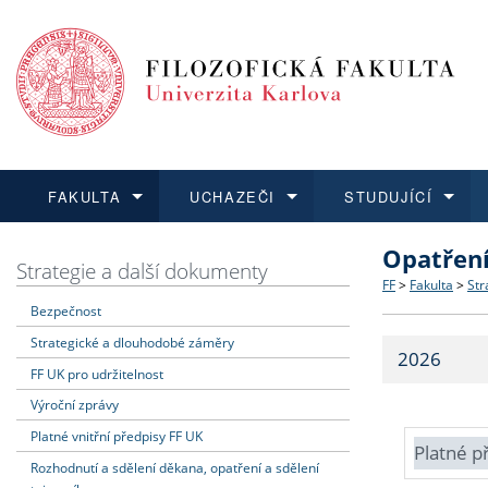
FAKULTA
UCHAZEČI
STUDUJÍCÍ
Opatřen
FAKULTA
UCHAZEČI
STUDUJÍCÍ
VĚDA A VÝZKUM
ZAHRANIČÍ
Struktura a
Co studova
Bakalářsk
O vědě a 
Aktuální n
Strategie a další dokumenty
FF
>
Fakulta
>
Str
Bezpečnost
Dozvědět se více
Podat přihlášku
Dozvědět se více
Dozvědět se více
Dozvědět se více
Strategie 
Učitelské 
Doktorské
Akademické
Vyjíždějící
Strategické a dlouhodobé záměry
2026
Podpora a
Informace 
Rigorózní 
Granty a p
Přijíždějíc
FF UK pro udržitelnost
Výroční zprávy
Absolventi
Vyjíždějíc
Platné vnitřní předpisy FF UK
Platné p
Rozhodnutí a sdělení děkana, opatření a sdělení
Fakultní š