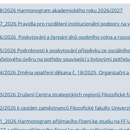
 8/2026 Harmonogram akademického roku 2026/2027
 7_2026 Pravidla pro rozdělení institucionální podpory n
6/2026 Poskytování a čerpání dnů osobního volna a rozvoje
 5/2026 Podrobnosti k poskytování příspěvku ze sociálníh
účelového úvěru na potřeby související s bytovými potřeb
 4/2026 Změna opatření děkana č. 18/2025, Organizační a p
3/2026 Zrušení Centra strategických regionů Filozofické f
 2/2026 k
cestám zaměstnanců Filozofické fakulty Univerzi
 1_2026 Harmonogram přijímacího řízení ke studiu na FF 
7 a příprav přijímacího řízení ke studiu začínajícímu 