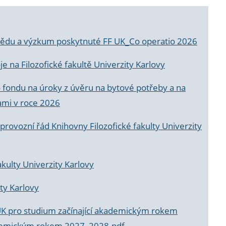
a vědu a výzkum poskytnuté FF UK_Co operatio 2026
 na Filozofické fakultě Univerzity Karlovy
o fondu na úroky z úvěru na bytové potřeby a na
ami v roce 2026
rovozní řád Knihovny Filozofické fakulty Univerzity
akulty Univerzity Karlovy
ty Karlovy
UK pro studium začínající akademickým rokem
akademickým rokem 2027_2028.pdf