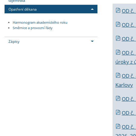
tajemníka
Opatření děkana
OD č.
Harmonogram akademického roku
OD č.
Směrnice a provozní řády
OD č. 
Zápisy
OD č.
úroky z 
OD č.
Karlovy
OD č. 
OD č.
OD č.
2026_202