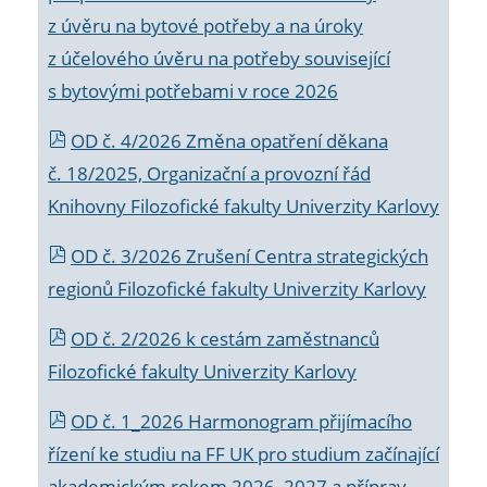
z úvěru na bytové potřeby a na úroky
z účelového úvěru na potřeby související
s bytovými potřebami v roce 2026
OD č. 4/2026 Změna opatření děkana
č. 18/2025, Organizační a provozní řád
Knihovny Filozofické fakulty Univerzity Karlovy
OD č. 3/2026 Zrušení Centra strategických
regionů Filozofické fakulty Univerzity Karlovy
OD č. 2/2026 k
cestám zaměstnanců
Filozofické fakulty Univerzity Karlovy
OD č. 1_2026 Harmonogram přijímacího
řízení ke studiu na FF UK pro studium začínající
akademickým rokem 2026_2027 a příprav