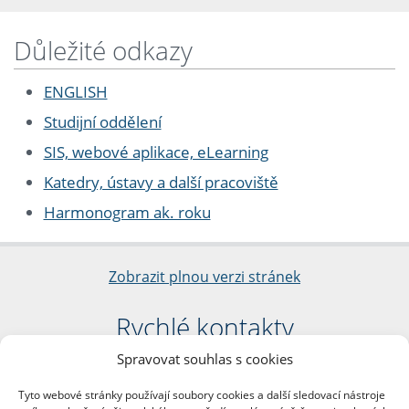
Důležité odkazy
ENGLISH
Studijní oddělení
SIS, webové aplikace, eLearning
Katedry, ústavy a další pracoviště
Harmonogram ak. roku
Zobrazit plnou verzi stránek
Rychlé kontakty
Spravovat souhlas s cookies
Filozofická fakulta
Univerzita Karlova
Tyto webové stránky používají soubory cookies a další sledovací nástroje
nám. Jana Palacha 1/2