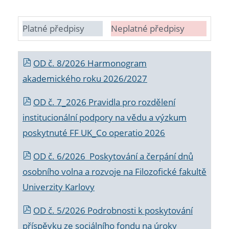
Platné předpisy
Neplatné předpisy
OD č. 8/2026 Harmonogram
akademického roku 2026/2027
OD č. 7_2026 Pravidla pro rozdělení
institucionální podpory na vědu a výzkum
poskytnuté FF UK_Co operatio 2026
OD č. 6/2026 Poskytování a čerpání dnů
osobního volna a rozvoje na Filozofické fakultě
Univerzity Karlovy
OD č. 5/2026 Podrobnosti k poskytování
příspěvku ze sociálního fondu na úroky