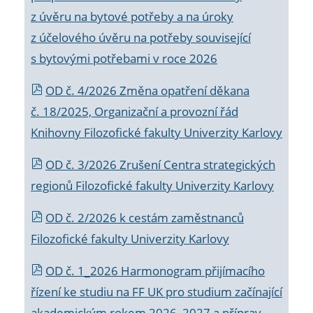
z úvěru na bytové potřeby a na úroky
z účelového úvěru na potřeby související
s bytovými potřebami v roce 2026
OD č. 4/2026 Změna opatření děkana
č. 18/2025, Organizační a provozní řád
Knihovny Filozofické fakulty Univerzity Karlovy
OD č. 3/2026 Zrušení Centra strategických
regionů Filozofické fakulty Univerzity Karlovy
OD č. 2/2026 k
cestám zaměstnanců
Filozofické fakulty Univerzity Karlovy
OD č. 1_2026 Harmonogram přijímacího
řízení ke studiu na FF UK pro studium začínající
akademickým rokem 2026_2027 a příprav