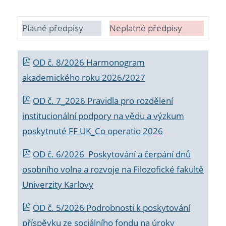
Platné předpisy
Neplatné předpisy
OD č. 8/2026 Harmonogram
akademického roku 2026/2027
OD č. 7_2026 Pravidla pro rozdělení
institucionální podpory na vědu a výzkum
poskytnuté FF UK_Co operatio 2026
OD č. 6/2026 Poskytování a čerpání dnů
osobního volna a rozvoje na Filozofické fakultě
Univerzity Karlovy
OD č. 5/2026 Podrobnosti k poskytování
příspěvku ze sociálního fondu na úroky