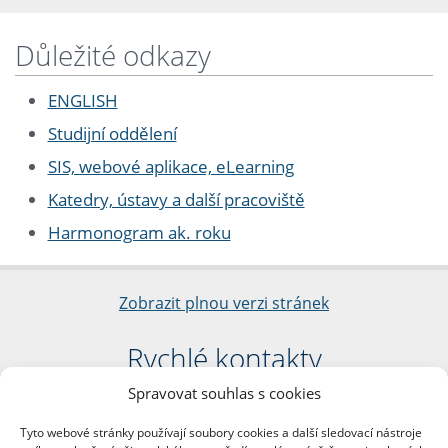
Důležité odkazy
ENGLISH
Studijní oddělení
SIS, webové aplikace, eLearning
Katedry, ústavy a další pracoviště
Harmonogram ak. roku
Zobrazit plnou verzi stránek
Rychlé kontakty
Spravovat souhlas s cookies
Filozofická fakulta
Univerzita Karlova
Tyto webové stránky používají soubory cookies a další sledovací nástroje
nám. Jana Palacha 1/2