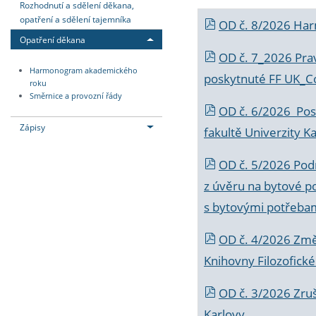
Rozhodnutí a sdělení děkana,
opatření a sdělení tajemníka
OD č. 8/2026 Ha
Opatření děkana
OD č. 7_2026 Prav
Harmonogram akademického
poskytnuté FF UK_C
roku
Směrnice a provozní řády
OD č. 6/2026 Posk
Zápisy
fakultě Univerzity K
OD č. 5/2026 Podr
z úvěru na bytové po
s bytovými potřebam
OD č. 4/2026 Změ
Knihovny Filozofické
OD č. 3/2026 Zruš
Karlovy