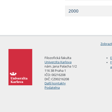
2000
Zobrazi
Filozofická fakulta
E
Univerzita Karlova
F
nám. Jana Palacha 1/2
a
116 38 Praha 1
IČO: 00216208
DIČ: CZ00216208
Další kontakty
Podatelna