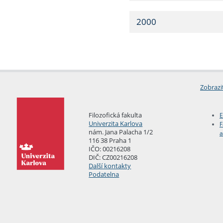
2000
Zobrazi
Filozofická fakulta
E
Univerzita Karlova
F
nám. Jana Palacha 1/2
a
116 38 Praha 1
IČO: 00216208
DIČ: CZ00216208
Další kontakty
Podatelna