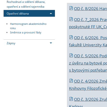
Rozhodnutí a sdělení děkana,
opatření a sdělení tajemníka
OD č. 8/2026 Ha
Opatření děkana
OD č. 7_2026 Prav
Harmonogram akademického
poskytnuté FF UK_C
roku
Směrnice a provozní řády
OD č. 6/2026 Posk
Zápisy
fakultě Univerzity K
OD č. 5/2026 Podr
z úvěru na bytové po
s bytovými potřebam
OD č. 4/2026 Změ
Knihovny Filozofické
OD č. 3/2026 Zruš
Karlovy