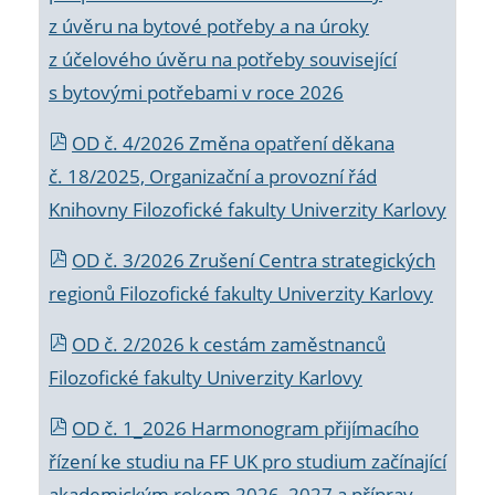
z úvěru na bytové potřeby a na úroky
z účelového úvěru na potřeby související
s bytovými potřebami v roce 2026
OD č. 4/2026 Změna opatření děkana
č. 18/2025, Organizační a provozní řád
Knihovny Filozofické fakulty Univerzity Karlovy
OD č. 3/2026 Zrušení Centra strategických
regionů Filozofické fakulty Univerzity Karlovy
OD č. 2/2026 k
cestám zaměstnanců
Filozofické fakulty Univerzity Karlovy
OD č. 1_2026 Harmonogram přijímacího
řízení ke studiu na FF UK pro studium začínající
akademickým rokem 2026_2027 a příprav