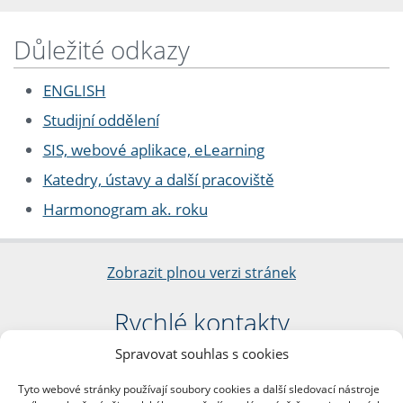
Důležité odkazy
ENGLISH
Studijní oddělení
SIS, webové aplikace, eLearning
Katedry, ústavy a další pracoviště
Harmonogram ak. roku
Zobrazit plnou verzi stránek
Rychlé kontakty
Spravovat souhlas s cookies
Filozofická fakulta
Univerzita Karlova
Tyto webové stránky používají soubory cookies a další sledovací nástroje
nám. Jana Palacha 1/2