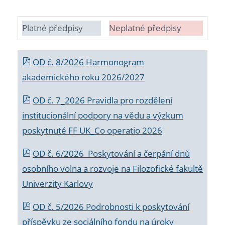
Platné předpisy
Neplatné předpisy
OD č. 8/2026 Harmonogram
akademického roku 2026/2027
OD č. 7_2026 Pravidla pro rozdělení
institucionální podpory na vědu a výzkum
poskytnuté FF UK_Co operatio 2026
OD č. 6/2026 Poskytování a čerpání dnů
osobního volna a rozvoje na Filozofické fakultě
Univerzity Karlovy
OD č. 5/2026 Podrobnosti k poskytování
příspěvku ze sociálního fondu na úroky