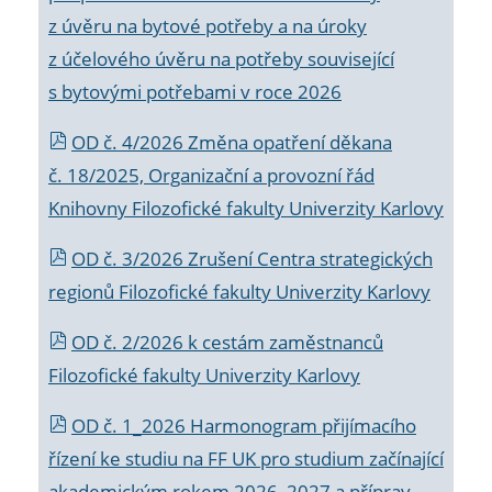
z úvěru na bytové potřeby a na úroky
z účelového úvěru na potřeby související
s bytovými potřebami v roce 2026
OD č. 4/2026 Změna opatření děkana
č. 18/2025, Organizační a provozní řád
Knihovny Filozofické fakulty Univerzity Karlovy
OD č. 3/2026 Zrušení Centra strategických
regionů Filozofické fakulty Univerzity Karlovy
OD č. 2/2026 k
cestám zaměstnanců
Filozofické fakulty Univerzity Karlovy
OD č. 1_2026 Harmonogram přijímacího
řízení ke studiu na FF UK pro studium začínající
akademickým rokem 2026_2027 a příprav