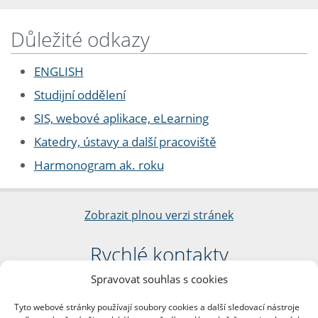
Důležité odkazy
ENGLISH
Studijní oddělení
SIS, webové aplikace, eLearning
Katedry, ústavy a další pracoviště
Harmonogram ak. roku
Zobrazit plnou verzi stránek
Rychlé kontakty
Spravovat souhlas s cookies
Filozofická fakulta
Univerzita Karlova
Tyto webové stránky používají soubory cookies a další sledovací nástroje
nám. Jana Palacha 1/2