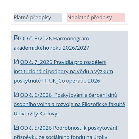
Platné předpisy
Neplatné předpisy
OD č. 8/2026 Harmonogram
akademického roku 2026/2027
OD č. 7_2026 Pravidla pro rozdělení
institucionální podpory na vědu a výzkum
poskytnuté FF UK_Co operatio 2026
OD č. 6/2026 Poskytování a čerpání dnů
osobního volna a rozvoje na Filozofické fakultě
Univerzity Karlovy
OD č. 5/2026 Podrobnosti k poskytování
příspěvku ze sociálního fondu na úroky