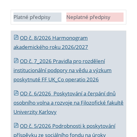
Platné předpisy
Neplatné předpisy
OD č. 8/2026 Harmonogram
akademického roku 2026/2027
OD č. 7_2026 Pravidla pro rozdělení
institucionální podpory na vědu a výzkum
poskytnuté FF UK_Co operatio 2026
OD č. 6/2026 Poskytování a čerpání dnů
osobního volna a rozvoje na Filozofické fakultě
Univerzity Karlovy
OD č. 5/2026 Podrobnosti k poskytování
příspěvku ze sociálního fondu na úroky