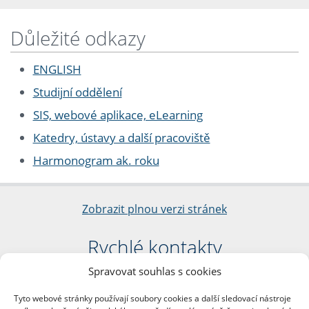
Důležité odkazy
ENGLISH
Studijní oddělení
SIS, webové aplikace, eLearning
Katedry, ústavy a další pracoviště
Harmonogram ak. roku
Zobrazit plnou verzi stránek
Rychlé kontakty
Spravovat souhlas s cookies
Filozofická fakulta
Univerzita Karlova
Tyto webové stránky používají soubory cookies a další sledovací nástroje
nám. Jana Palacha 1/2