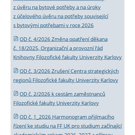
z úvěru na bytové potřeby a na úroky
z účelového úvěru na potřeby související
s bytovými potřebami v roce 2026
OD č. 4/2026 Změna opatření děkana
č. 18/2025, Organizační a provozní řád
Knihovny Filozofické fakulty Univerzity Karlovy
OD č. 3/2026 Zrušení Centra strategických
regionů Filozofické fakulty Univerzity Karlovy
OD č. 2/2026 k
cestám zaměstnanců
Filozofické fakulty Univerzity Karlovy
OD č. 1_2026 Harmonogram přijímacího
řízení ke studiu na FF UK pro studium začínající
akademickým rokem 2026_2027 a příprav