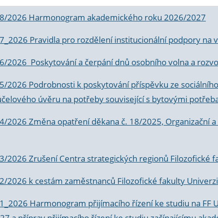
 8/2026 Harmonogram akademického roku 2026/2027
 7_2026 Pravidla pro rozdělení institucionální podpory n
6/2026 Poskytování a čerpání dnů osobního volna a rozvoje
 5/2026 Podrobnosti k poskytování příspěvku ze sociálníh
účelového úvěru na potřeby související s bytovými potřeb
 4/2026 Změna opatření děkana č. 18/2025, Organizační a p
3/2026 Zrušení Centra strategických regionů Filozofické f
 2/2026 k
cestám zaměstnanců Filozofické fakulty Univerzi
 1_2026 Harmonogram přijímacího řízení ke studiu na FF 
7 a příprav přijímacího řízení ke studiu začínajícímu 