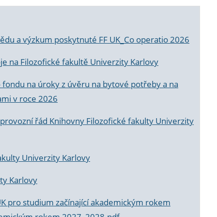
a vědu a výzkum poskytnuté FF UK_Co operatio 2026
 na Filozofické fakultě Univerzity Karlovy
o fondu na úroky z úvěru na bytové potřeby a na
ami v roce 2026
rovozní řád Knihovny Filozofické fakulty Univerzity
akulty Univerzity Karlovy
ty Karlovy
UK pro studium začínající akademickým rokem
akademickým rokem 2027_2028.pdf