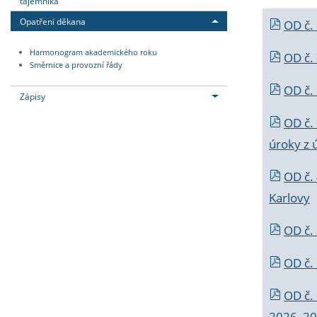
tajemníka
Opatření děkana
OD č.
Harmonogram akademického roku
OD č.
Směrnice a provozní řády
OD č. 
Zápisy
OD č.
úroky z 
OD č.
Karlovy
OD č. 
OD č.
OD č.
2026_202