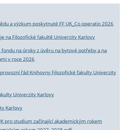
a vědu a výzkum poskytnuté FF UK_Co operatio 2026
 na Filozofické fakultě Univerzity Karlovy
o fondu na úroky z úvěru na bytové potřeby a na
ami v roce 2026
rovozní řád Knihovny Filozofické fakulty Univerzity
akulty Univerzity Karlovy
ty Karlovy
UK pro studium začínající akademickým rokem
akademickým rokem 2027_2028.pdf