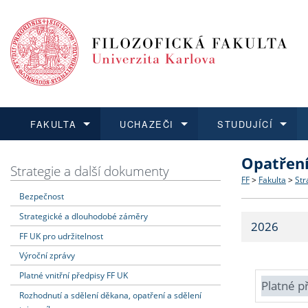
FAKULTA
UCHAZEČI
STUDUJÍCÍ
Opatřen
FAKULTA
UCHAZEČI
STUDUJÍCÍ
VĚDA A VÝZKUM
ZAHRANIČÍ
Struktura a
Co studova
Bakalářsk
O vědě a 
Aktuální n
Strategie a další dokumenty
FF
>
Fakulta
>
Str
Bezpečnost
Dozvědět se více
Podat přihlášku
Dozvědět se více
Dozvědět se více
Dozvědět se více
Strategie 
Učitelské 
Doktorské
Akademické
Vyjíždějící
Strategické a dlouhodobé záměry
2026
Podpora a
Informace 
Rigorózní 
Granty a p
Přijíždějíc
FF UK pro udržitelnost
Výroční zprávy
Absolventi
Vyjíždějíc
Platné vnitřní předpisy FF UK
Platné p
Rozhodnutí a sdělení děkana, opatření a sdělení
Fakultní š