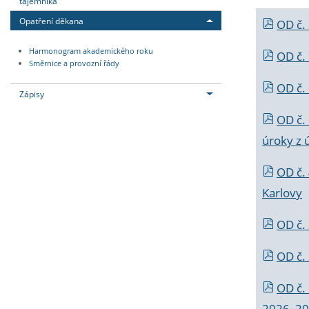
tajemníka
Opatření děkana
OD č.
Harmonogram akademického roku
OD č.
Směrnice a provozní řády
OD č. 
Zápisy
OD č.
úroky z 
OD č.
Karlovy
OD č. 
OD č.
OD č.
2026_202