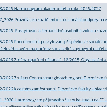
 8/2026 Harmonogram akademického roku 2026/2027
 7_2026 Pravidla pro rozdělení institucionální podpory n
6/2026 Poskytování a čerpání dnů osobního volna a rozvoje
 5/2026 Podrobnosti k poskytování příspěvku ze sociálníh
účelového úvěru na potřeby související s bytovými potřeb
 4/2026 Změna opatření děkana č. 18/2025, Organizační a p
3/2026 Zrušení Centra strategických regionů Filozofické f
 2/2026 k
cestám zaměstnanců Filozofické fakulty Univerzi
 1_2026 Harmonogram přijímacího řízení ke studiu na FF 
7 a příprav přijímacího řízení ke studiu začínajícímu 