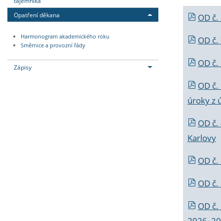
tajemníka
Opatření děkana
OD č.
Harmonogram akademického roku
OD č.
Směrnice a provozní řády
OD č. 
Zápisy
OD č.
úroky z 
OD č.
Karlovy
OD č. 
OD č.
OD č.
2026_202