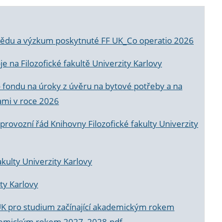
a vědu a výzkum poskytnuté FF UK_Co operatio 2026
 na Filozofické fakultě Univerzity Karlovy
o fondu na úroky z úvěru na bytové potřeby a na
ami v roce 2026
rovozní řád Knihovny Filozofické fakulty Univerzity
akulty Univerzity Karlovy
ty Karlovy
UK pro studium začínající akademickým rokem
akademickým rokem 2027_2028.pdf