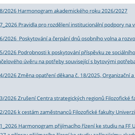
 8/2026 Harmonogram akademického roku 2026/2027
 7_2026 Pravidla pro rozdělení institucionální podpory n
6/2026 Poskytování a čerpání dnů osobního volna a rozvoje
 5/2026 Podrobnosti k poskytování příspěvku ze sociálníh
účelového úvěru na potřeby související s bytovými potřeb
 4/2026 Změna opatření děkana č. 18/2025, Organizační a p
3/2026 Zrušení Centra strategických regionů Filozofické f
 2/2026 k
cestám zaměstnanců Filozofické fakulty Univerzi
 1_2026 Harmonogram přijímacího řízení ke studiu na FF 
7 a příprav přijímacího řízení ke studiu začínajícímu 