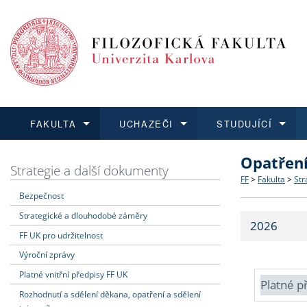
FAKULTA
UCHAZEČI
STUDUJÍCÍ
Opatřen
FAKULTA
UCHAZEČI
STUDUJÍCÍ
VĚDA A VÝZKUM
ZAHRANIČÍ
Struktura a
Co studova
Bakalářsk
O vědě a 
Aktuální n
Strategie a další dokumenty
FF
>
Fakulta
>
Str
Bezpečnost
Dozvědět se více
Podat přihlášku
Dozvědět se více
Dozvědět se více
Dozvědět se více
Strategie 
Učitelské 
Doktorské
Akademické
Vyjíždějící
Strategické a dlouhodobé záměry
2026
Podpora a
Informace 
Rigorózní 
Granty a p
Přijíždějíc
FF UK pro udržitelnost
Výroční zprávy
Absolventi
Vyjíždějíc
Platné vnitřní předpisy FF UK
Platné p
Rozhodnutí a sdělení děkana, opatření a sdělení
Fakultní š