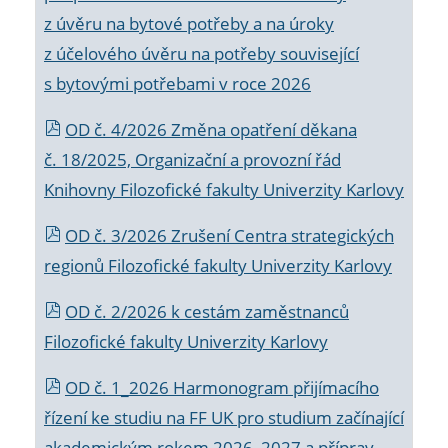
z úvěru na bytové potřeby a na úroky
z účelového úvěru na potřeby související
s bytovými potřebami v roce 2026
OD č. 4/2026 Změna opatření děkana
č. 18/2025, Organizační a provozní řád
Knihovny Filozofické fakulty Univerzity Karlovy
OD č. 3/2026 Zrušení Centra strategických
regionů Filozofické fakulty Univerzity Karlovy
OD č. 2/2026 k
cestám zaměstnanců
Filozofické fakulty Univerzity Karlovy
OD č. 1_2026 Harmonogram přijímacího
řízení ke studiu na FF UK pro studium začínající
akademickým rokem 2026_2027 a příprav