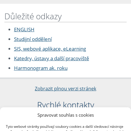
Důležité odkazy
ENGLISH
Studijní oddělení
SIS, webové aplikace, eLearning
Katedry, ústavy a další pracoviště
Harmonogram ak. roku
Zobrazit plnou verzi stránek
Rychlé kontakty
Spravovat souhlas s cookies
Filozofická fakulta
Univerzita Karlova
Tyto webové stránky používají soubory cookies a další sledovací nástroje
nám. Jana Palacha 1/2