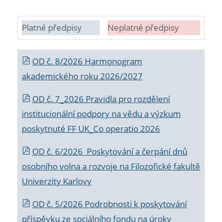
Platné předpisy
Neplatné předpisy
OD č. 8/2026 Harmonogram
akademického roku 2026/2027
OD č. 7_2026 Pravidla pro rozdělení
institucionální podpory na vědu a výzkum
poskytnuté FF UK_Co operatio 2026
OD č. 6/2026 Poskytování a čerpání dnů
osobního volna a rozvoje na Filozofické fakultě
Univerzity Karlovy
OD č. 5/2026 Podrobnosti k poskytování
příspěvku ze sociálního fondu na úroky