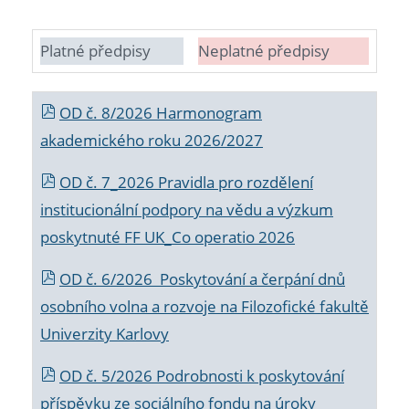
Platné předpisy
Neplatné předpisy
OD č. 8/2026 Harmonogram
akademického roku 2026/2027
OD č. 7_2026 Pravidla pro rozdělení
institucionální podpory na vědu a výzkum
poskytnuté FF UK_Co operatio 2026
OD č. 6/2026 Poskytování a čerpání dnů
osobního volna a rozvoje na Filozofické fakultě
Univerzity Karlovy
OD č. 5/2026 Podrobnosti k poskytování
příspěvku ze sociálního fondu na úroky