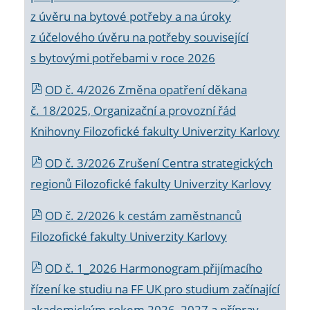
z úvěru na bytové potřeby a na úroky
z účelového úvěru na potřeby související
s bytovými potřebami v roce 2026
OD č. 4/2026 Změna opatření děkana
č. 18/2025, Organizační a provozní řád
Knihovny Filozofické fakulty Univerzity Karlovy
OD č. 3/2026 Zrušení Centra strategických
regionů Filozofické fakulty Univerzity Karlovy
OD č. 2/2026 k
cestám zaměstnanců
Filozofické fakulty Univerzity Karlovy
OD č. 1_2026 Harmonogram přijímacího
řízení ke studiu na FF UK pro studium začínající
akademickým rokem 2026_2027 a příprav