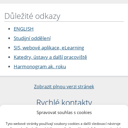
Důležité odkazy
ENGLISH
Studijní oddělení
SIS, webové aplikace, eLearning
Katedry, ústavy a další pracoviště
Harmonogram ak. roku
Zobrazit plnou verzi stránek
Rychlé kontakty
Spravovat souhlas s cookies
Filozofická fakulta
Univerzita Karlova
Tyto webové stránky používají soubory cookies a další sledovací nástroje
nám. Jana Palacha 1/2