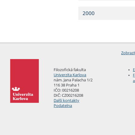
2000
Zobrazi
Filozofická fakulta
E
Univerzita Karlova
F
nám. Jana Palacha 1/2
a
116 38 Praha 1
IČO: 00216208
DIČ: CZ00216208
Další kontakty
Podatelna