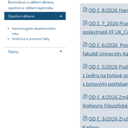
Rozhodnutí a sdělení děkana,
opatření a sdělení tajemníka
OD č. 8/2026 Ha
Opatření děkana
OD č. 7_2026 Prav
Harmonogram akademického
poskytnuté FF UK_C
roku
Směrnice a provozní řády
OD č. 6/2026 Posk
Zápisy
fakultě Univerzity K
OD č. 5/2026 Podr
z úvěru na bytové po
s bytovými potřebam
OD č. 4/2026 Změ
Knihovny Filozofické
OD č. 3/2026 Zruš
Karlovy