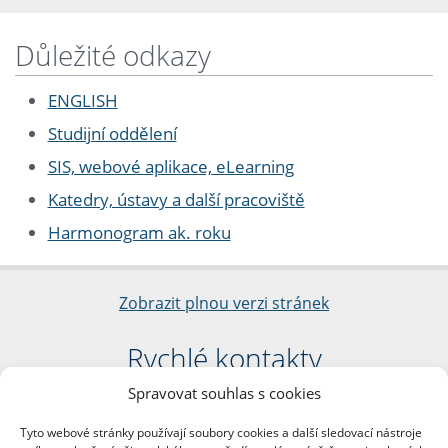
Důležité odkazy
ENGLISH
Studijní oddělení
SIS, webové aplikace, eLearning
Katedry, ústavy a další pracoviště
Harmonogram ak. roku
Zobrazit plnou verzi stránek
Rychlé kontakty
Spravovat souhlas s cookies
Filozofická fakulta
Univerzita Karlova
Tyto webové stránky používají soubory cookies a další sledovací nástroje
nám. Jana Palacha 1/2