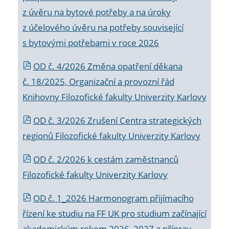
z úvěru na bytové potřeby a na úroky
z účelového úvěru na potřeby související
s bytovými potřebami v roce 2026
OD č. 4/2026 Změna opatření děkana
č. 18/2025, Organizační a provozní řád
Knihovny Filozofické fakulty Univerzity Karlovy
OD č. 3/2026 Zrušení Centra strategických
regionů Filozofické fakulty Univerzity Karlovy
OD č. 2/2026 k
cestám zaměstnanců
Filozofické fakulty Univerzity Karlovy
OD č. 1_2026 Harmonogram přijímacího
řízení ke studiu na FF UK pro studium začínající
akademickým rokem 2026_2027 a příprav