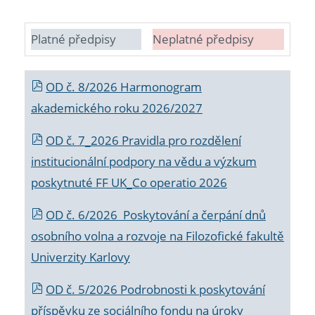
Platné předpisy
Neplatné předpisy
OD č. 8/2026 Harmonogram
akademického roku 2026/2027
OD č. 7_2026 Pravidla pro rozdělení
institucionální podpory na vědu a výzkum
poskytnuté FF UK_Co operatio 2026
OD č. 6/2026 Poskytování a čerpání dnů
osobního volna a rozvoje na Filozofické fakultě
Univerzity Karlovy
OD č. 5/2026 Podrobnosti k poskytování
příspěvku ze sociálního fondu na úroky