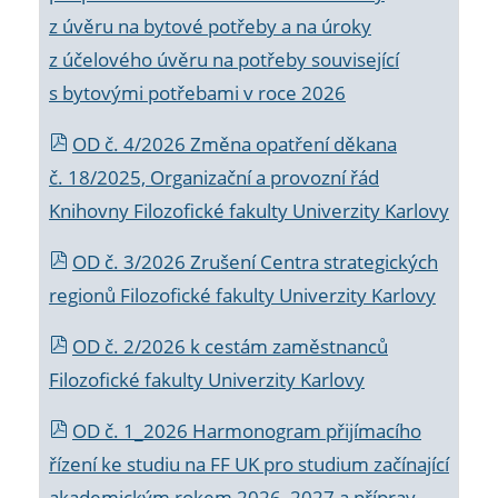
z úvěru na bytové potřeby a na úroky
z účelového úvěru na potřeby související
s bytovými potřebami v roce 2026
OD č. 4/2026 Změna opatření děkana
č. 18/2025, Organizační a provozní řád
Knihovny Filozofické fakulty Univerzity Karlovy
OD č. 3/2026 Zrušení Centra strategických
regionů Filozofické fakulty Univerzity Karlovy
OD č. 2/2026 k
cestám zaměstnanců
Filozofické fakulty Univerzity Karlovy
OD č. 1_2026 Harmonogram přijímacího
řízení ke studiu na FF UK pro studium začínající
akademickým rokem 2026_2027 a příprav