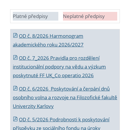
Platné předpisy
Neplatné předpisy
OD č. 8/2026 Harmonogram
akademického roku 2026/2027
OD č. 7_2026 Pravidla pro rozdělení
institucionální podpory na vědu a výzkum
poskytnuté FF UK_Co operatio 2026
OD č. 6/2026 Poskytování a čerpání dnů
osobního volna a rozvoje na Filozofické fakultě
Univerzity Karlovy
OD č. 5/2026 Podrobnosti k poskytování
příspěvku ze sociálního fondu na úroky