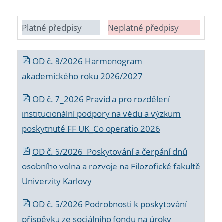
Platné předpisy
Neplatné předpisy
OD č. 8/2026 Harmonogram
akademického roku 2026/2027
OD č. 7_2026 Pravidla pro rozdělení
institucionální podpory na vědu a výzkum
poskytnuté FF UK_Co operatio 2026
OD č. 6/2026 Poskytování a čerpání dnů
osobního volna a rozvoje na Filozofické fakultě
Univerzity Karlovy
OD č. 5/2026 Podrobnosti k poskytování
příspěvku ze sociálního fondu na úroky