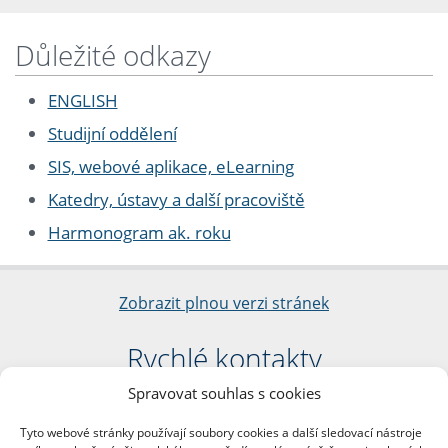
Důležité odkazy
ENGLISH
Studijní oddělení
SIS, webové aplikace, eLearning
Katedry, ústavy a další pracoviště
Harmonogram ak. roku
Zobrazit plnou verzi stránek
Rychlé kontakty
Spravovat souhlas s cookies
Filozofická fakulta
Univerzita Karlova
Tyto webové stránky používají soubory cookies a další sledovací nástroje
nám. Jana Palacha 1/2