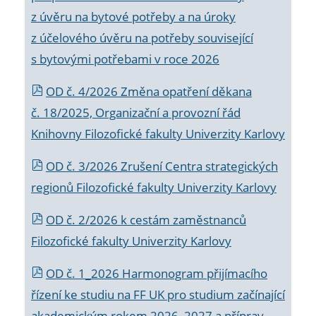
z úvěru na bytové potřeby a na úroky
z účelového úvěru na potřeby související
s bytovými potřebami v roce 2026
OD č. 4/2026 Změna opatření děkana
č. 18/2025, Organizační a provozní řád
Knihovny Filozofické fakulty Univerzity Karlovy
OD č. 3/2026 Zrušení Centra strategických
regionů Filozofické fakulty Univerzity Karlovy
OD č. 2/2026 k
cestám zaměstnanců
Filozofické fakulty Univerzity Karlovy
OD č. 1_2026 Harmonogram přijímacího
řízení ke studiu na FF UK pro studium začínající
akademickým rokem 2026_2027 a příprav