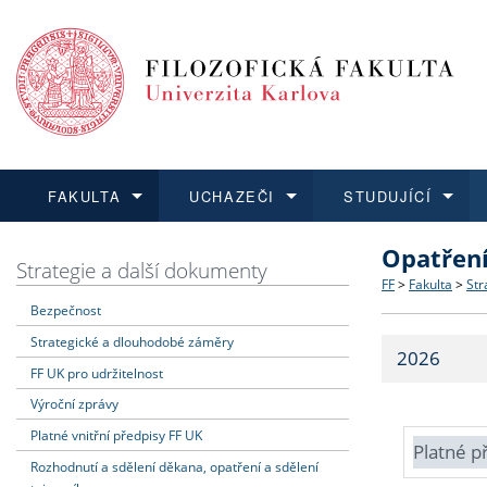
FAKULTA
UCHAZEČI
STUDUJÍCÍ
Opatřen
FAKULTA
UCHAZEČI
STUDUJÍCÍ
VĚDA A VÝZKUM
ZAHRANIČÍ
Struktura a
Co studova
Bakalářsk
O vědě a 
Aktuální n
Strategie a další dokumenty
FF
>
Fakulta
>
Str
Bezpečnost
Dozvědět se více
Podat přihlášku
Dozvědět se více
Dozvědět se více
Dozvědět se více
Strategie 
Učitelské 
Doktorské
Akademické
Vyjíždějící
Strategické a dlouhodobé záměry
2026
Podpora a
Informace 
Rigorózní 
Granty a p
Přijíždějíc
FF UK pro udržitelnost
Výroční zprávy
Absolventi
Vyjíždějíc
Platné vnitřní předpisy FF UK
Platné p
Rozhodnutí a sdělení děkana, opatření a sdělení
Fakultní š