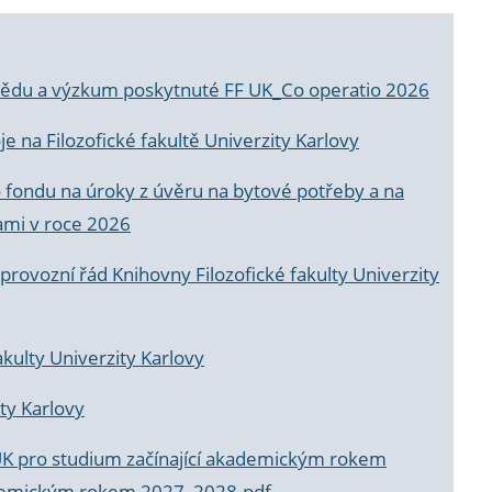
a vědu a výzkum poskytnuté FF UK_Co operatio 2026
 na Filozofické fakultě Univerzity Karlovy
o fondu na úroky z úvěru na bytové potřeby a na
ami v roce 2026
rovozní řád Knihovny Filozofické fakulty Univerzity
akulty Univerzity Karlovy
ty Karlovy
UK pro studium začínající akademickým rokem
akademickým rokem 2027_2028.pdf