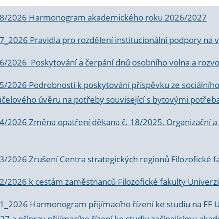
 8/2026 Harmonogram akademického roku 2026/2027
 7_2026 Pravidla pro rozdělení institucionální podpory n
6/2026 Poskytování a čerpání dnů osobního volna a rozvoje
 5/2026 Podrobnosti k poskytování příspěvku ze sociálníh
účelového úvěru na potřeby související s bytovými potřeb
 4/2026 Změna opatření děkana č. 18/2025, Organizační a p
3/2026 Zrušení Centra strategických regionů Filozofické f
 2/2026 k
cestám zaměstnanců Filozofické fakulty Univerzi
 1_2026 Harmonogram přijímacího řízení ke studiu na FF 
7 a příprav přijímacího řízení ke studiu začínajícímu 