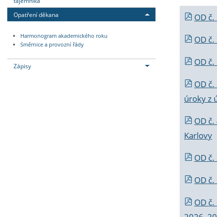
tajemníka
Opatření děkana
OD č.
Harmonogram akademického roku
OD č.
Směrnice a provozní řády
OD č. 
Zápisy
OD č.
úroky z 
OD č.
Karlovy
OD č. 
OD č.
OD č.
2026_202