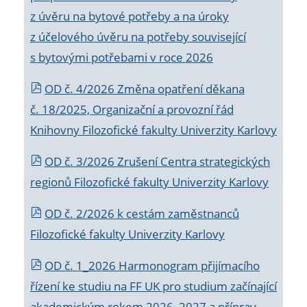
z úvěru na bytové potřeby a na úroky
z účelového úvěru na potřeby související
s bytovými potřebami v roce 2026
OD č. 4/2026 Změna opatření děkana
č. 18/2025, Organizační a provozní řád
Knihovny Filozofické fakulty Univerzity Karlovy
OD č. 3/2026 Zrušení Centra strategických
regionů Filozofické fakulty Univerzity Karlovy
OD č. 2/2026 k
cestám zaměstnanců
Filozofické fakulty Univerzity Karlovy
OD č. 1_2026 Harmonogram přijímacího
řízení ke studiu na FF UK pro studium začínající
akademickým rokem 2026_2027 a příprav