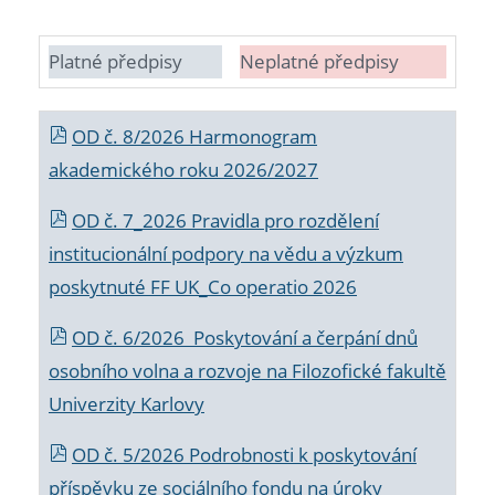
Platné předpisy
Neplatné předpisy
OD č. 8/2026 Harmonogram
akademického roku 2026/2027
OD č. 7_2026 Pravidla pro rozdělení
institucionální podpory na vědu a výzkum
poskytnuté FF UK_Co operatio 2026
OD č. 6/2026 Poskytování a čerpání dnů
osobního volna a rozvoje na Filozofické fakultě
Univerzity Karlovy
OD č. 5/2026 Podrobnosti k poskytování
příspěvku ze sociálního fondu na úroky