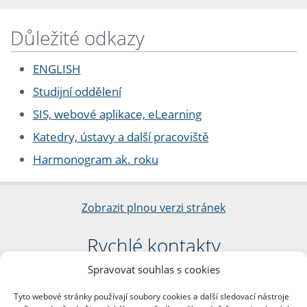
Důležité odkazy
ENGLISH
Studijní oddělení
SIS, webové aplikace, eLearning
Katedry, ústavy a další pracoviště
Harmonogram ak. roku
Zobrazit plnou verzi stránek
Rychlé kontakty
Spravovat souhlas s cookies
Filozofická fakulta
Univerzita Karlova
Tyto webové stránky používají soubory cookies a další sledovací nástroje
nám. Jana Palacha 1/2