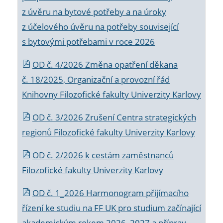
z úvěru na bytové potřeby a na úroky
z účelového úvěru na potřeby související
s bytovými potřebami v roce 2026
OD č. 4/2026 Změna opatření děkana
č. 18/2025, Organizační a provozní řád
Knihovny Filozofické fakulty Univerzity Karlovy
OD č. 3/2026 Zrušení Centra strategických
regionů Filozofické fakulty Univerzity Karlovy
OD č. 2/2026 k
cestám zaměstnanců
Filozofické fakulty Univerzity Karlovy
OD č. 1_2026 Harmonogram přijímacího
řízení ke studiu na FF UK pro studium začínající
akademickým rokem 2026_2027 a příprav