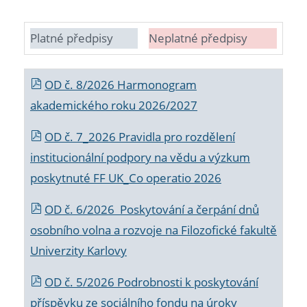
Platné předpisy
Neplatné předpisy
OD č. 8/2026 Harmonogram
akademického roku 2026/2027
OD č. 7_2026 Pravidla pro rozdělení
institucionální podpory na vědu a výzkum
poskytnuté FF UK_Co operatio 2026
OD č. 6/2026 Poskytování a čerpání dnů
osobního volna a rozvoje na Filozofické fakultě
Univerzity Karlovy
OD č. 5/2026 Podrobnosti k poskytování
příspěvku ze sociálního fondu na úroky