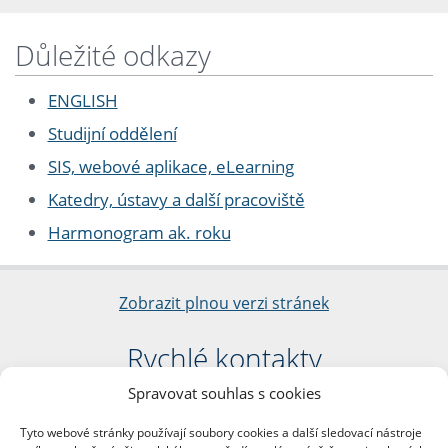
Důležité odkazy
ENGLISH
Studijní oddělení
SIS, webové aplikace, eLearning
Katedry, ústavy a další pracoviště
Harmonogram ak. roku
Zobrazit plnou verzi stránek
Rychlé kontakty
Spravovat souhlas s cookies
Filozofická fakulta
Univerzita Karlova
Tyto webové stránky používají soubory cookies a další sledovací nástroje
nám. Jana Palacha 1/2