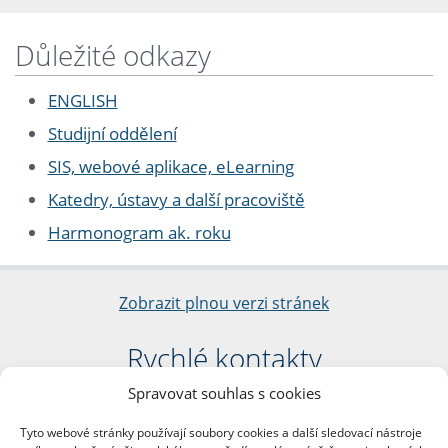
Důležité odkazy
ENGLISH
Studijní oddělení
SIS, webové aplikace, eLearning
Katedry, ústavy a další pracoviště
Harmonogram ak. roku
Zobrazit plnou verzi stránek
Rychlé kontakty
Spravovat souhlas s cookies
Filozofická fakulta
Univerzita Karlova
Tyto webové stránky používají soubory cookies a další sledovací nástroje
nám. Jana Palacha 1/2