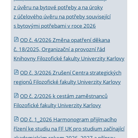
z úvěru na bytové potřeby a na úroky
z účelového úvěru na potřeby související
s bytovými potřebami v roce 2026
OD č. 4/2026 Změna opatření děkana
č. 18/2025, Organizační a provozní řád
Knihovny Filozofické fakulty Univerzity Karlovy
OD č. 3/2026 Zrušení Centra strategických
regionů Filozofické fakulty Univerzity Karlovy
OD č. 2/2026 k
cestám zaměstnanců
Filozofické fakulty Univerzity Karlovy
OD č. 1_2026 Harmonogram přijímacího
řízení ke studiu na FF UK pro studium začínající
akademickým rokem 2026_2027 a příprav