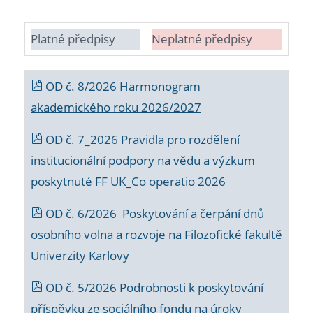
Platné předpisy
Neplatné předpisy
OD č. 8/2026 Harmonogram
akademického roku 2026/2027
OD č. 7_2026 Pravidla pro rozdělení
institucionální podpory na vědu a výzkum
poskytnuté FF UK_Co operatio 2026
OD č. 6/2026 Poskytování a čerpání dnů
osobního volna a rozvoje na Filozofické fakultě
Univerzity Karlovy
OD č. 5/2026 Podrobnosti k poskytování
příspěvku ze sociálního fondu na úroky