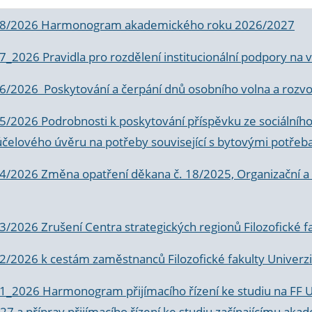
 8/2026 Harmonogram akademického roku 2026/2027
 7_2026 Pravidla pro rozdělení institucionální podpory n
6/2026 Poskytování a čerpání dnů osobního volna a rozvoje
 5/2026 Podrobnosti k poskytování příspěvku ze sociálníh
účelového úvěru na potřeby související s bytovými potřeb
 4/2026 Změna opatření děkana č. 18/2025, Organizační a p
3/2026 Zrušení Centra strategických regionů Filozofické f
 2/2026 k
cestám zaměstnanců Filozofické fakulty Univerzi
 1_2026 Harmonogram přijímacího řízení ke studiu na FF 
7 a příprav přijímacího řízení ke studiu začínajícímu 