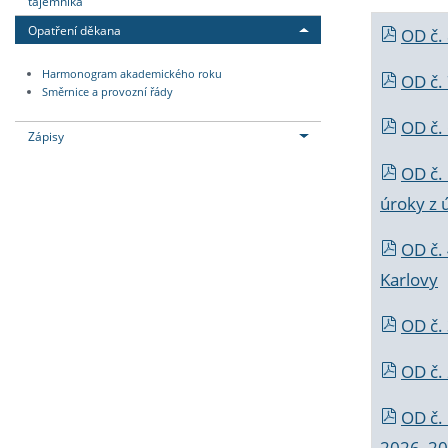
tajemníka
Opatření děkana
OD č.
Harmonogram akademického roku
OD č.
Směrnice a provozní řády
OD č. 
Zápisy
OD č.
úroky z 
OD č.
Karlovy
OD č. 
OD č.
OD č.
2026_202