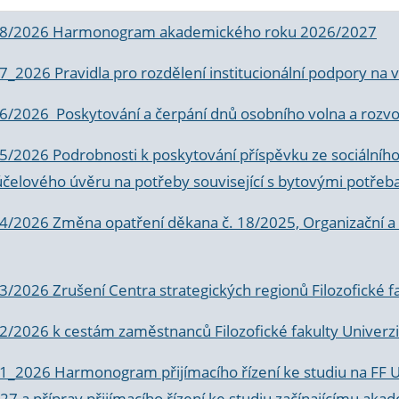
 8/2026 Harmonogram akademického roku 2026/2027
 7_2026 Pravidla pro rozdělení institucionální podpory n
6/2026 Poskytování a čerpání dnů osobního volna a rozvoje
 5/2026 Podrobnosti k poskytování příspěvku ze sociálníh
účelového úvěru na potřeby související s bytovými potřeb
 4/2026 Změna opatření děkana č. 18/2025, Organizační a p
3/2026 Zrušení Centra strategických regionů Filozofické f
 2/2026 k
cestám zaměstnanců Filozofické fakulty Univerzi
 1_2026 Harmonogram přijímacího řízení ke studiu na FF 
7 a příprav přijímacího řízení ke studiu začínajícímu 