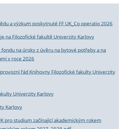
a vědu a výzkum poskytnuté FF UK_Co operatio 2026
 na Filozofické fakultě Univerzity Karlovy
o fondu na úroky z úvěru na bytové potřeby a na
ami v roce 2026
rovozní řád Knihovny Filozofické fakulty Univerzity
akulty Univerzity Karlovy
ty Karlovy
UK pro studium začínající akademickým rokem
akademickým rokem 2027_2028.pdf