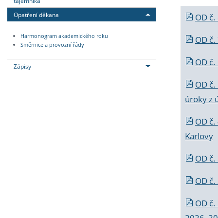
tajemníka
Opatření děkana
OD č.
Harmonogram akademického roku
OD č.
Směrnice a provozní řády
OD č. 
Zápisy
OD č.
úroky z 
OD č.
Karlovy
OD č. 
OD č.
OD č.
2026_202