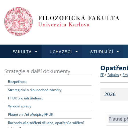
FAKULTA
UCHAZEČI
STUDUJÍCÍ
Opatřen
FAKULTA
UCHAZEČI
STUDUJÍCÍ
VĚDA A VÝZKUM
ZAHRANIČÍ
Struktura a
Co studova
Bakalářsk
O vědě a 
Aktuální n
Strategie a další dokumenty
FF
>
Fakulta
>
Str
Bezpečnost
Dozvědět se více
Podat přihlášku
Dozvědět se více
Dozvědět se více
Dozvědět se více
Strategie 
Učitelské 
Doktorské
Akademické
Vyjíždějící
Strategické a dlouhodobé záměry
2026
Podpora a
Informace 
Rigorózní 
Granty a p
Přijíždějíc
FF UK pro udržitelnost
Výroční zprávy
Absolventi
Vyjíždějíc
Platné vnitřní předpisy FF UK
Platné p
Rozhodnutí a sdělení děkana, opatření a sdělení
Fakultní š