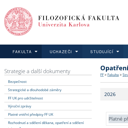
FAKULTA
UCHAZEČI
STUDUJÍCÍ
Opatřen
FAKULTA
UCHAZEČI
STUDUJÍCÍ
VĚDA A VÝZKUM
ZAHRANIČÍ
Struktura a
Co studova
Bakalářsk
O vědě a 
Aktuální n
Strategie a další dokumenty
FF
>
Fakulta
>
Str
Bezpečnost
Dozvědět se více
Podat přihlášku
Dozvědět se více
Dozvědět se více
Dozvědět se více
Strategie 
Učitelské 
Doktorské
Akademické
Vyjíždějící
Strategické a dlouhodobé záměry
2026
Podpora a
Informace 
Rigorózní 
Granty a p
Přijíždějíc
FF UK pro udržitelnost
Výroční zprávy
Absolventi
Vyjíždějíc
Platné vnitřní předpisy FF UK
Platné p
Rozhodnutí a sdělení děkana, opatření a sdělení
Fakultní š