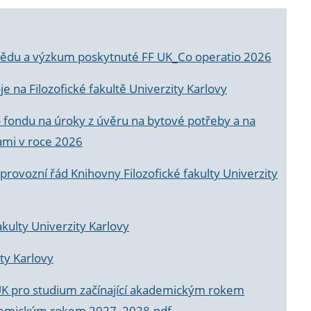
a vědu a výzkum poskytnuté FF UK_Co operatio 2026
 na Filozofické fakultě Univerzity Karlovy
o fondu na úroky z úvěru na bytové potřeby a na
ami v roce 2026
rovozní řád Knihovny Filozofické fakulty Univerzity
akulty Univerzity Karlovy
ty Karlovy
UK pro studium začínající akademickým rokem
akademickým rokem 2027_2028.pdf