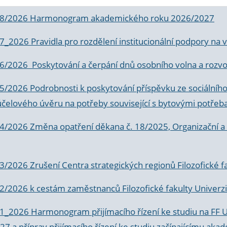
 8/2026 Harmonogram akademického roku 2026/2027
 7_2026 Pravidla pro rozdělení institucionální podpory n
6/2026 Poskytování a čerpání dnů osobního volna a rozvoje
 5/2026 Podrobnosti k poskytování příspěvku ze sociálníh
účelového úvěru na potřeby související s bytovými potřeb
 4/2026 Změna opatření děkana č. 18/2025, Organizační a p
3/2026 Zrušení Centra strategických regionů Filozofické f
 2/2026 k
cestám zaměstnanců Filozofické fakulty Univerzi
 1_2026 Harmonogram přijímacího řízení ke studiu na FF 
7 a příprav přijímacího řízení ke studiu začínajícímu 