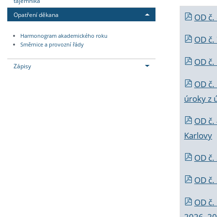
tajemníka
Opatření děkana
OD č.
Harmonogram akademického roku
OD č.
Směrnice a provozní řády
OD č. 
Zápisy
OD č.
úroky z 
OD č.
Karlovy
OD č. 
OD č.
OD č.
2026_202