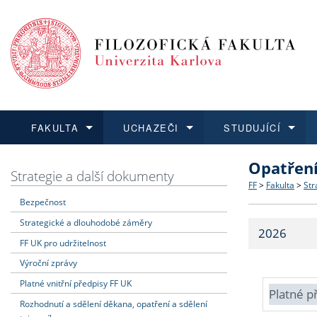
FAKULTA
UCHAZEČI
STUDUJÍCÍ
Opatřen
FAKULTA
UCHAZEČI
STUDUJÍCÍ
VĚDA A VÝZKUM
ZAHRANIČÍ
Struktura a
Co studova
Bakalářsk
O vědě a 
Aktuální n
Strategie a další dokumenty
FF
>
Fakulta
>
Str
Bezpečnost
Dozvědět se více
Podat přihlášku
Dozvědět se více
Dozvědět se více
Dozvědět se více
Strategie 
Učitelské 
Doktorské
Akademické
Vyjíždějící
Strategické a dlouhodobé záměry
2026
Podpora a
Informace 
Rigorózní 
Granty a p
Přijíždějíc
FF UK pro udržitelnost
Výroční zprávy
Absolventi
Vyjíždějíc
Platné vnitřní předpisy FF UK
Platné p
Rozhodnutí a sdělení děkana, opatření a sdělení
Fakultní š