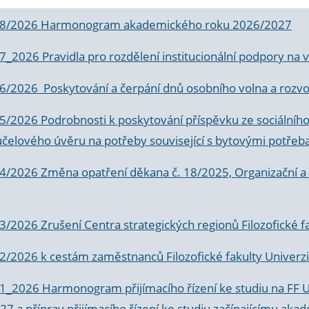
 8/2026 Harmonogram akademického roku 2026/2027
 7_2026 Pravidla pro rozdělení institucionální podpory n
6/2026 Poskytování a čerpání dnů osobního volna a rozvoje
 5/2026 Podrobnosti k poskytování příspěvku ze sociálníh
účelového úvěru na potřeby související s bytovými potřeb
 4/2026 Změna opatření děkana č. 18/2025, Organizační a p
3/2026 Zrušení Centra strategických regionů Filozofické f
 2/2026 k
cestám zaměstnanců Filozofické fakulty Univerzi
 1_2026 Harmonogram přijímacího řízení ke studiu na FF 
7 a příprav přijímacího řízení ke studiu začínajícímu 