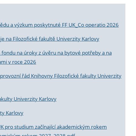
a vědu a výzkum poskytnuté FF UK_Co operatio 2026
 na Filozofické fakultě Univerzity Karlovy
o fondu na úroky z úvěru na bytové potřeby a na
ami v roce 2026
rovozní řád Knihovny Filozofické fakulty Univerzity
akulty Univerzity Karlovy
ty Karlovy
UK pro studium začínající akademickým rokem
akademickým rokem 2027_2028.pdf