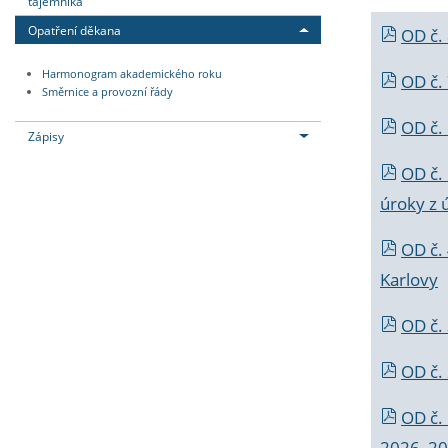
tajemníka
Opatření děkana
OD č.
Harmonogram akademického roku
OD č.
Směrnice a provozní řády
OD č. 
Zápisy
OD č.
úroky z 
OD č.
Karlovy
OD č. 
OD č.
OD č.
2026_202