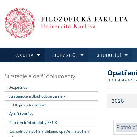
FAKULTA
UCHAZEČI
STUDUJÍCÍ
Opatřen
FAKULTA
UCHAZEČI
STUDUJÍCÍ
VĚDA A VÝZKUM
ZAHRANIČÍ
Struktura a
Co studova
Bakalářsk
O vědě a 
Aktuální n
Strategie a další dokumenty
FF
>
Fakulta
>
Str
Bezpečnost
Dozvědět se více
Podat přihlášku
Dozvědět se více
Dozvědět se více
Dozvědět se více
Strategie 
Učitelské 
Doktorské
Akademické
Vyjíždějící
Strategické a dlouhodobé záměry
2026
Podpora a
Informace 
Rigorózní 
Granty a p
Přijíždějíc
FF UK pro udržitelnost
Výroční zprávy
Absolventi
Vyjíždějíc
Platné vnitřní předpisy FF UK
Platné p
Rozhodnutí a sdělení děkana, opatření a sdělení
Fakultní š