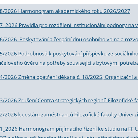
 8/2026 Harmonogram akademického roku 2026/2027
 7_2026 Pravidla pro rozdělení institucionální podpory n
6/2026 Poskytování a čerpání dnů osobního volna a rozvoje
 5/2026 Podrobnosti k poskytování příspěvku ze sociálníh
účelového úvěru na potřeby související s bytovými potřeb
 4/2026 Změna opatření děkana č. 18/2025, Organizační a p
3/2026 Zrušení Centra strategických regionů Filozofické f
 2/2026 k
cestám zaměstnanců Filozofické fakulty Univerzi
 1_2026 Harmonogram přijímacího řízení ke studiu na FF 
7 a příprav přijímacího řízení ke studiu začínajícímu 