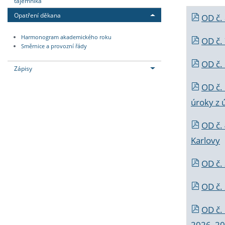
tajemníka
Opatření děkana
OD č.
Harmonogram akademického roku
OD č.
Směrnice a provozní řády
OD č. 
Zápisy
OD č.
úroky z 
OD č.
Karlovy
OD č. 
OD č.
OD č.
2026_202