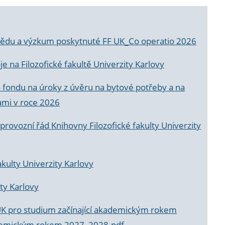
a vědu a výzkum poskytnuté FF UK_Co operatio 2026
 na Filozofické fakultě Univerzity Karlovy
o fondu na úroky z úvěru na bytové potřeby a na
ami v roce 2026
rovozní řád Knihovny Filozofické fakulty Univerzity
akulty Univerzity Karlovy
ty Karlovy
UK pro studium začínající akademickým rokem
akademickým rokem 2027_2028.pdf