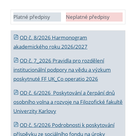
Platné předpisy
Neplatné předpisy
OD č. 8/2026 Harmonogram
akademického roku 2026/2027
OD č. 7_2026 Pravidla pro rozdělení
institucionální podpory na vědu a výzkum
poskytnuté FF UK_Co operatio 2026
OD č. 6/2026 Poskytování a čerpání dnů
osobního volna a rozvoje na Filozofické fakultě
Univerzity Karlovy
OD č. 5/2026 Podrobnosti k poskytování
příspěvku ze sociálního fondu na úroky