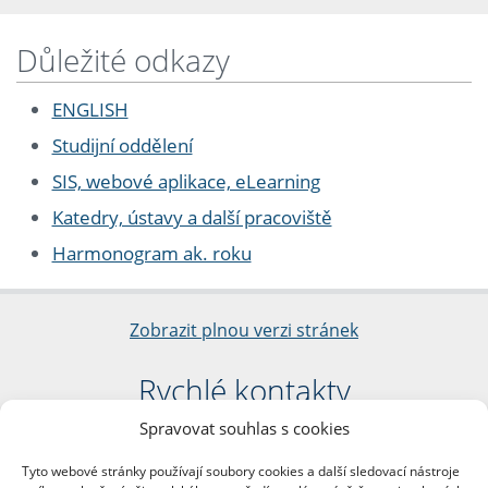
Důležité odkazy
ENGLISH
Studijní oddělení
SIS, webové aplikace, eLearning
Katedry, ústavy a další pracoviště
Harmonogram ak. roku
Zobrazit plnou verzi stránek
Rychlé kontakty
Spravovat souhlas s cookies
Filozofická fakulta
Univerzita Karlova
Tyto webové stránky používají soubory cookies a další sledovací nástroje
nám. Jana Palacha 1/2