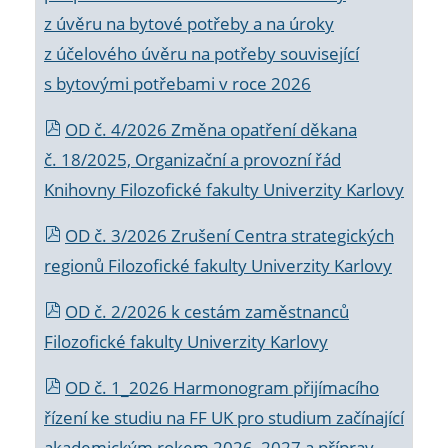
z úvěru na bytové potřeby a na úroky
z účelového úvěru na potřeby související
s bytovými potřebami v roce 2026
OD č. 4/2026 Změna opatření děkana
č. 18/2025, Organizační a provozní řád
Knihovny Filozofické fakulty Univerzity Karlovy
OD č. 3/2026 Zrušení Centra strategických
regionů Filozofické fakulty Univerzity Karlovy
OD č. 2/2026 k
cestám zaměstnanců
Filozofické fakulty Univerzity Karlovy
OD č. 1_2026 Harmonogram přijímacího
řízení ke studiu na FF UK pro studium začínající
akademickým rokem 2026_2027 a příprav