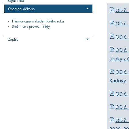
tajemníka
Opatření děkana
OD č.
Harmonogram akademického roku
OD č.
Směrnice a provozní řády
OD č. 
Zápisy
OD č.
úroky z 
OD č.
Karlovy
OD č. 
OD č.
OD č.
2026_202