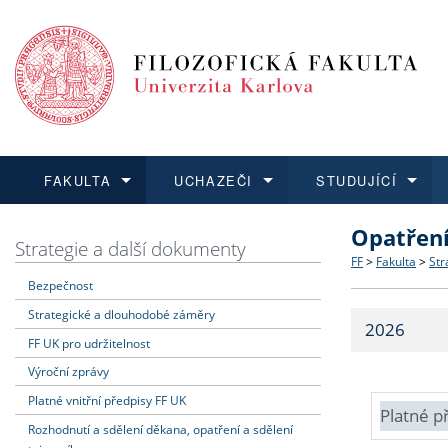
FAKULTA
UCHAZEČI
STUDUJÍCÍ
Opatřen
FAKULTA
UCHAZEČI
STUDUJÍCÍ
VĚDA A VÝZKUM
ZAHRANIČÍ
Struktura a
Co studova
Bakalářsk
O vědě a 
Aktuální n
Strategie a další dokumenty
FF
>
Fakulta
>
Str
Bezpečnost
Dozvědět se více
Podat přihlášku
Dozvědět se více
Dozvědět se více
Dozvědět se více
Strategie 
Učitelské 
Doktorské
Akademické
Vyjíždějící
Strategické a dlouhodobé záměry
2026
Podpora a
Informace 
Rigorózní 
Granty a p
Přijíždějíc
FF UK pro udržitelnost
Výroční zprávy
Absolventi
Vyjíždějíc
Platné vnitřní předpisy FF UK
Platné p
Rozhodnutí a sdělení děkana, opatření a sdělení
Fakultní š