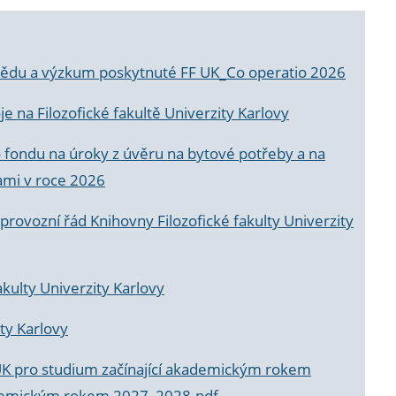
a vědu a výzkum poskytnuté FF UK_Co operatio 2026
 na Filozofické fakultě Univerzity Karlovy
o fondu na úroky z úvěru na bytové potřeby a na
ami v roce 2026
rovozní řád Knihovny Filozofické fakulty Univerzity
akulty Univerzity Karlovy
ty Karlovy
UK pro studium začínající akademickým rokem
akademickým rokem 2027_2028.pdf