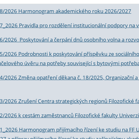
 8/2026 Harmonogram akademického roku 2026/2027
 7_2026 Pravidla pro rozdělení institucionální podpory n
6/2026 Poskytování a čerpání dnů osobního volna a rozvoje
 5/2026 Podrobnosti k poskytování příspěvku ze sociálníh
účelového úvěru na potřeby související s bytovými potřeb
 4/2026 Změna opatření děkana č. 18/2025, Organizační a p
3/2026 Zrušení Centra strategických regionů Filozofické f
 2/2026 k
cestám zaměstnanců Filozofické fakulty Univerzi
 1_2026 Harmonogram přijímacího řízení ke studiu na FF 
7 a příprav přijímacího řízení ke studiu začínajícímu 