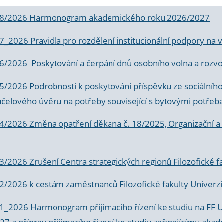
 8/2026 Harmonogram akademického roku 2026/2027
 7_2026 Pravidla pro rozdělení institucionální podpory n
6/2026 Poskytování a čerpání dnů osobního volna a rozvoje
 5/2026 Podrobnosti k poskytování příspěvku ze sociálníh
účelového úvěru na potřeby související s bytovými potřeb
 4/2026 Změna opatření děkana č. 18/2025, Organizační a p
3/2026 Zrušení Centra strategických regionů Filozofické f
 2/2026 k
cestám zaměstnanců Filozofické fakulty Univerzi
 1_2026 Harmonogram přijímacího řízení ke studiu na FF 
7 a příprav přijímacího řízení ke studiu začínajícímu 