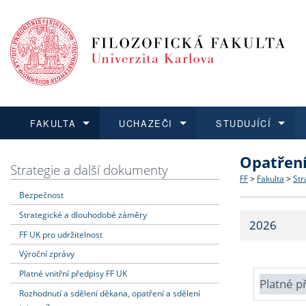
FAKULTA
UCHAZEČI
STUDUJÍCÍ
Opatřen
FAKULTA
UCHAZEČI
STUDUJÍCÍ
VĚDA A VÝZKUM
ZAHRANIČÍ
Struktura a
Co studova
Bakalářsk
O vědě a 
Aktuální n
Strategie a další dokumenty
FF
>
Fakulta
>
Str
Bezpečnost
Dozvědět se více
Podat přihlášku
Dozvědět se více
Dozvědět se více
Dozvědět se více
Strategie 
Učitelské 
Doktorské
Akademické
Vyjíždějící
Strategické a dlouhodobé záměry
2026
Podpora a
Informace 
Rigorózní 
Granty a p
Přijíždějíc
FF UK pro udržitelnost
Výroční zprávy
Absolventi
Vyjíždějíc
Platné vnitřní předpisy FF UK
Platné p
Rozhodnutí a sdělení děkana, opatření a sdělení
Fakultní š