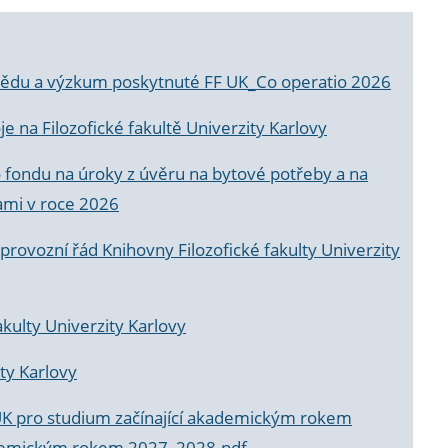
a vědu a výzkum poskytnuté FF UK_Co operatio 2026
 na Filozofické fakultě Univerzity Karlovy
o fondu na úroky z úvěru na bytové potřeby a na
ami v roce 2026
rovozní řád Knihovny Filozofické fakulty Univerzity
akulty Univerzity Karlovy
ty Karlovy
UK pro studium začínající akademickým rokem
akademickým rokem 2027_2028.pdf