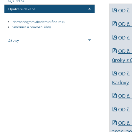
tajemníka
Opatření děkana
OD č.
Harmonogram akademického roku
OD č.
Směrnice a provozní řády
OD č. 
Zápisy
OD č.
úroky z 
OD č.
Karlovy
OD č. 
OD č.
OD č.
2026_202