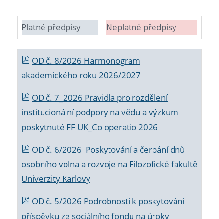
Platné předpisy
Neplatné předpisy
OD č. 8/2026 Harmonogram
akademického roku 2026/2027
OD č. 7_2026 Pravidla pro rozdělení
institucionální podpory na vědu a výzkum
poskytnuté FF UK_Co operatio 2026
OD č. 6/2026 Poskytování a čerpání dnů
osobního volna a rozvoje na Filozofické fakultě
Univerzity Karlovy
OD č. 5/2026 Podrobnosti k poskytování
příspěvku ze sociálního fondu na úroky