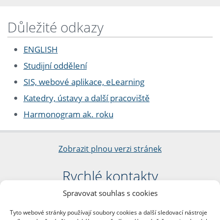
Důležité odkazy
ENGLISH
Studijní oddělení
SIS, webové aplikace, eLearning
Katedry, ústavy a další pracoviště
Harmonogram ak. roku
Zobrazit plnou verzi stránek
Rychlé kontakty
Spravovat souhlas s cookies
Filozofická fakulta
Univerzita Karlova
Tyto webové stránky používají soubory cookies a další sledovací nástroje
nám. Jana Palacha 1/2