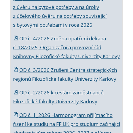
z úvěru na bytové potřeby a na úroky
z účelového úvěru na potřeby související
s bytovými potřebami v roce 2026
OD č. 4/2026 Změna opatření děkana
č. 18/2025, Organizační a provozní řád
Knihovny Filozofické fakulty Univerzity Karlovy
OD č. 3/2026 Zrušení Centra strategických
regionů Filozofické fakulty Univerzity Karlovy
OD č. 2/2026 k
cestám zaměstnanců
Filozofické fakulty Univerzity Karlovy
OD č. 1_2026 Harmonogram přijímacího
řízení ke studiu na FF UK pro studium začínající
akademickým rokem 2026_2027 a příprav