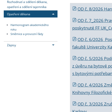
Rozhodnutí a sdělení děkana,
opatření a sdělení tajemníka
OD č. 8/2026 Ha
Opatření děkana
OD č. 7_2026 Prav
Harmonogram akademického
poskytnuté FF UK_C
roku
Směrnice a provozní řády
OD č. 6/2026 Posk
Zápisy
fakultě Univerzity K
OD č. 5/2026 Podr
z úvěru na bytové po
s bytovými potřebam
OD č. 4/2026 Změ
Knihovny Filozofické
OD č. 3/2026 Zruš
Karlovy