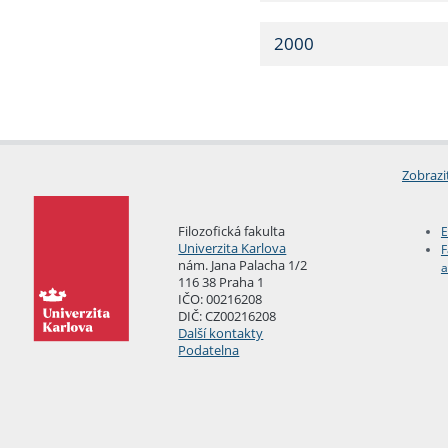
2000
Zobrazi
Filozofická fakulta
E
Univerzita Karlova
F
nám. Jana Palacha 1/2
a
116 38 Praha 1
IČO: 00216208
DIČ: CZ00216208
Další kontakty
Podatelna