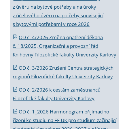
z úvěru na bytové potřeby a na úroky
z účelového úvěru na potřeby související
s bytovými potřebami v roce 2026
OD č. 4/2026 Změna opatření děkana
č. 18/2025, Organizační a provozní řád
Knihovny Filozofické fakulty Univerzity Karlovy
OD č. 3/2026 Zrušení Centra strategických
regionů Filozofické fakulty Univerzity Karlovy
OD č. 2/2026 k
cestám zaměstnanců
Filozofické fakulty Univerzity Karlovy
OD č. 1_2026 Harmonogram přijímacího
řízení ke studiu na FF UK pro studium začínající
akademickým rokem 2026_2027 a příprav