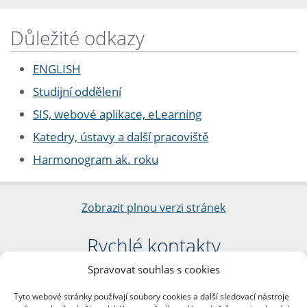
Důležité odkazy
ENGLISH
Studijní oddělení
SIS, webové aplikace, eLearning
Katedry, ústavy a další pracoviště
Harmonogram ak. roku
Zobrazit plnou verzi stránek
Rychlé kontakty
Spravovat souhlas s cookies
Filozofická fakulta
Univerzita Karlova
Tyto webové stránky používají soubory cookies a další sledovací nástroje
nám. Jana Palacha 1/2