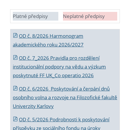
Platné předpisy
Neplatné předpisy
OD č. 8/2026 Harmonogram
akademického roku 2026/2027
OD č. 7_2026 Pravidla pro rozdělení
institucionální podpory na vědu a výzkum
poskytnuté FF UK_Co operatio 2026
OD č. 6/2026 Poskytování a čerpání dnů
osobního volna a rozvoje na Filozofické fakultě
Univerzity Karlovy
OD č. 5/2026 Podrobnosti k poskytování
příspěvku ze sociálního fondu na úroky