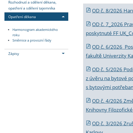
Rozhodnutí a sdělení děkana,
opatření a sdělení tajemníka
OD č. 8/2026 Ha
Opatření děkana
OD č. 7_2026 Prav
Harmonogram akademického
poskytnuté FF UK_C
roku
Směrnice a provozní řády
OD č. 6/2026 Posk
Zápisy
fakultě Univerzity K
OD č. 5/2026 Podr
z úvěru na bytové po
s bytovými potřebam
OD č. 4/2026 Změ
Knihovny Filozofické
OD č. 3/2026 Zruš
Karlovy