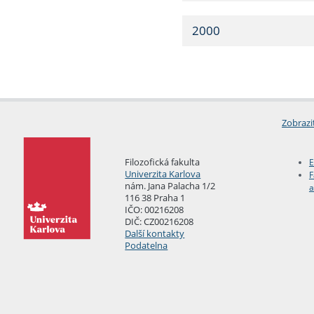
2000
Zobrazi
Filozofická fakulta
E
Univerzita Karlova
F
nám. Jana Palacha 1/2
a
116 38 Praha 1
IČO: 00216208
DIČ: CZ00216208
Další kontakty
Podatelna