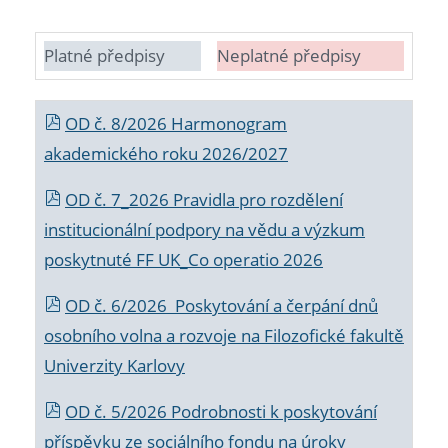
Platné předpisy
Neplatné předpisy
OD č. 8/2026 Harmonogram
akademického roku 2026/2027
OD č. 7_2026 Pravidla pro rozdělení
institucionální podpory na vědu a výzkum
poskytnuté FF UK_Co operatio 2026
OD č. 6/2026 Poskytování a čerpání dnů
osobního volna a rozvoje na Filozofické fakultě
Univerzity Karlovy
OD č. 5/2026 Podrobnosti k poskytování
příspěvku ze sociálního fondu na úroky