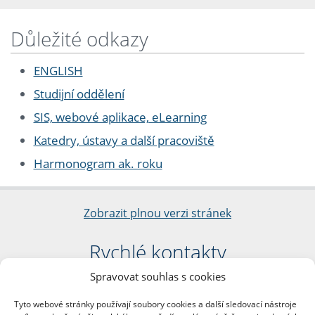
Důležité odkazy
ENGLISH
Studijní oddělení
SIS, webové aplikace, eLearning
Katedry, ústavy a další pracoviště
Harmonogram ak. roku
Zobrazit plnou verzi stránek
Rychlé kontakty
Spravovat souhlas s cookies
Filozofická fakulta
Univerzita Karlova
Tyto webové stránky používají soubory cookies a další sledovací nástroje
nám. Jana Palacha 1/2