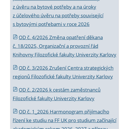
z úvěru na bytové potřeby a na úroky
z účelového úvěru na potřeby související
s bytovými potřebami v roce 2026
OD č. 4/2026 Změna opatření děkana
č. 18/2025, Organizační a provozní řád
Knihovny Filozofické fakulty Univerzity Karlovy
OD č. 3/2026 Zrušení Centra strategických
regionů Filozofické fakulty Univerzity Karlovy
OD č. 2/2026 k
cestám zaměstnanců
Filozofické fakulty Univerzity Karlovy
OD č. 1_2026 Harmonogram přijímacího
řízení ke studiu na FF UK pro studium začínající
akademickým rokem 2026_2027 a příprav