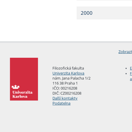
2000
Zobrazi
Filozofická fakulta
E
Univerzita Karlova
F
nám. Jana Palacha 1/2
a
116 38 Praha 1
IČO: 00216208
DIČ: CZ00216208
Další kontakty
Podatelna