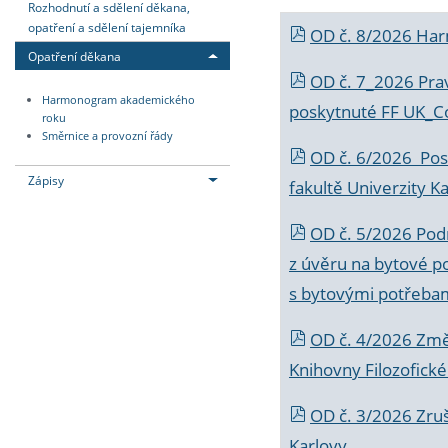
Rozhodnutí a sdělení děkana,
opatření a sdělení tajemníka
OD č. 8/2026 Ha
Opatření děkana
OD č. 7_2026 Prav
Harmonogram akademického
poskytnuté FF UK_C
roku
Směrnice a provozní řády
OD č. 6/2026 Posk
Zápisy
fakultě Univerzity K
OD č. 5/2026 Podr
z úvěru na bytové po
s bytovými potřebam
OD č. 4/2026 Změ
Knihovny Filozofické
OD č. 3/2026 Zruš
Karlovy