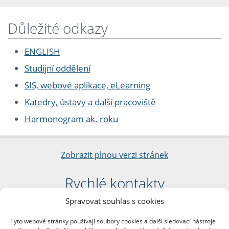
Důležité odkazy
ENGLISH
Studijní oddělení
SIS, webové aplikace, eLearning
Katedry, ústavy a další pracoviště
Harmonogram ak. roku
Zobrazit plnou verzi stránek
Rychlé kontakty
Spravovat souhlas s cookies
Filozofická fakulta
Univerzita Karlova
Tyto webové stránky používají soubory cookies a další sledovací nástroje
nám. Jana Palacha 1/2