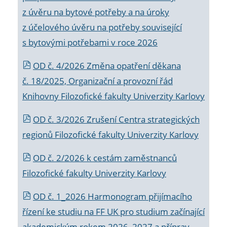
z úvěru na bytové potřeby a na úroky
z účelového úvěru na potřeby související
s bytovými potřebami v roce 2026
OD č. 4/2026 Změna opatření děkana
č. 18/2025, Organizační a provozní řád
Knihovny Filozofické fakulty Univerzity Karlovy
OD č. 3/2026 Zrušení Centra strategických
regionů Filozofické fakulty Univerzity Karlovy
OD č. 2/2026 k
cestám zaměstnanců
Filozofické fakulty Univerzity Karlovy
OD č. 1_2026 Harmonogram přijímacího
řízení ke studiu na FF UK pro studium začínající
akademickým rokem 2026_2027 a příprav