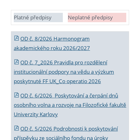
Platné předpisy
Neplatné předpisy
OD č. 8/2026 Harmonogram
akademického roku 2026/2027
OD č. 7_2026 Pravidla pro rozdělení
institucionální podpory na vědu a výzkum
poskytnuté FF UK_Co operatio 2026
OD č. 6/2026 Poskytování a čerpání dnů
osobního volna a rozvoje na Filozofické fakultě
Univerzity Karlovy
OD č. 5/2026 Podrobnosti k poskytování
příspěvku ze sociálního fondu na úroky