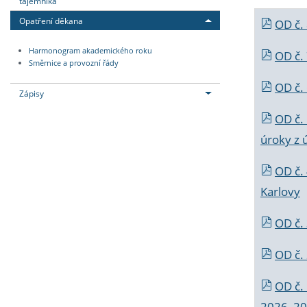
tajemníka
Opatření děkana
OD č.
Harmonogram akademického roku
OD č.
Směrnice a provozní řády
OD č. 
Zápisy
OD č.
úroky z 
OD č.
Karlovy
OD č. 
OD č.
OD č.
2026_202