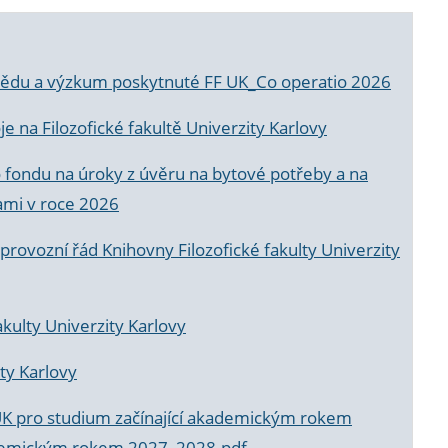
a vědu a výzkum poskytnuté FF UK_Co operatio 2026
 na Filozofické fakultě Univerzity Karlovy
o fondu na úroky z úvěru na bytové potřeby a na
ami v roce 2026
rovozní řád Knihovny Filozofické fakulty Univerzity
akulty Univerzity Karlovy
ty Karlovy
UK pro studium začínající akademickým rokem
akademickým rokem 2027_2028.pdf