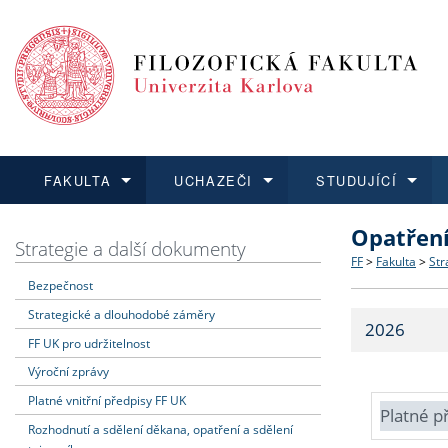
FAKULTA
UCHAZEČI
STUDUJÍCÍ
Opatřen
FAKULTA
UCHAZEČI
STUDUJÍCÍ
VĚDA A VÝZKUM
ZAHRANIČÍ
Struktura a
Co studova
Bakalářsk
O vědě a 
Aktuální n
Strategie a další dokumenty
FF
>
Fakulta
>
Str
Bezpečnost
Dozvědět se více
Podat přihlášku
Dozvědět se více
Dozvědět se více
Dozvědět se více
Strategie 
Učitelské 
Doktorské
Akademické
Vyjíždějící
Strategické a dlouhodobé záměry
2026
Podpora a
Informace 
Rigorózní 
Granty a p
Přijíždějíc
FF UK pro udržitelnost
Výroční zprávy
Absolventi
Vyjíždějíc
Platné vnitřní předpisy FF UK
Platné p
Rozhodnutí a sdělení děkana, opatření a sdělení
Fakultní š