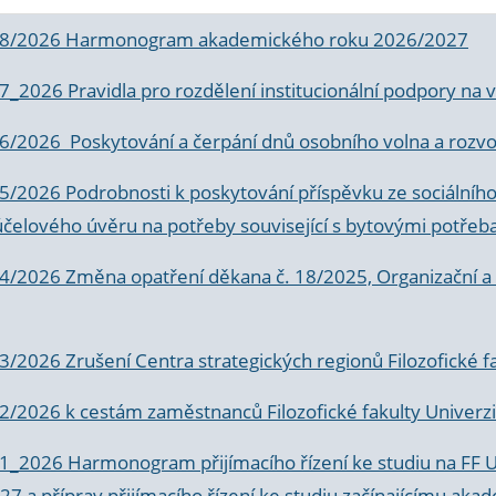
 8/2026 Harmonogram akademického roku 2026/2027
 7_2026 Pravidla pro rozdělení institucionální podpory n
6/2026 Poskytování a čerpání dnů osobního volna a rozvoje
 5/2026 Podrobnosti k poskytování příspěvku ze sociálníh
účelového úvěru na potřeby související s bytovými potřeb
 4/2026 Změna opatření děkana č. 18/2025, Organizační a p
3/2026 Zrušení Centra strategických regionů Filozofické f
 2/2026 k
cestám zaměstnanců Filozofické fakulty Univerzi
 1_2026 Harmonogram přijímacího řízení ke studiu na FF 
7 a příprav přijímacího řízení ke studiu začínajícímu 