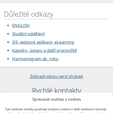
Důležité odkazy
ENGLISH
Studijní oddělení
SIS, webové aplikace, eLearning
Katedry, ústavy a další pracoviště
Harmonogram ak. roku
Zobrazit plnou verzi stránek
Rychlé kontakty
Spravovat souhlas s cookies
Filozofická fakulta
Univerzita Karlova
Tyto webové stránky používají soubory cookies a další sledovací nástroje
nám. Jana Palacha 1/2