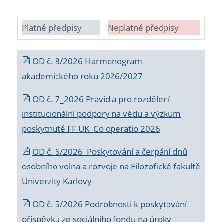
Platné předpisy
Neplatné předpisy
OD č. 8/2026 Harmonogram
akademického roku 2026/2027
OD č. 7_2026 Pravidla pro rozdělení
institucionální podpory na vědu a výzkum
poskytnuté FF UK_Co operatio 2026
OD č. 6/2026 Poskytování a čerpání dnů
osobního volna a rozvoje na Filozofické fakultě
Univerzity Karlovy
OD č. 5/2026 Podrobnosti k poskytování
příspěvku ze sociálního fondu na úroky