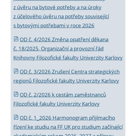
z úvěru na bytové potřeby a na úroky
z účelového úvěru na potřeby související
s bytovými potřebami v roce 2026
OD č. 4/2026 Změna opatření děkana
č. 18/2025, Organizační a provozní řád
Knihovny Filozofické fakulty Univerzity Karlovy
OD č. 3/2026 Zrušení Centra strategických
regionů Filozofické fakulty Univerzity Karlovy
OD č. 2/2026 k
cestám zaměstnanců
Filozofické fakulty Univerzity Karlovy
OD č. 1_2026 Harmonogram přijímacího
řízení ke studiu na FF UK pro studium začínající
akademickým rokem 2026_2027 a příprav