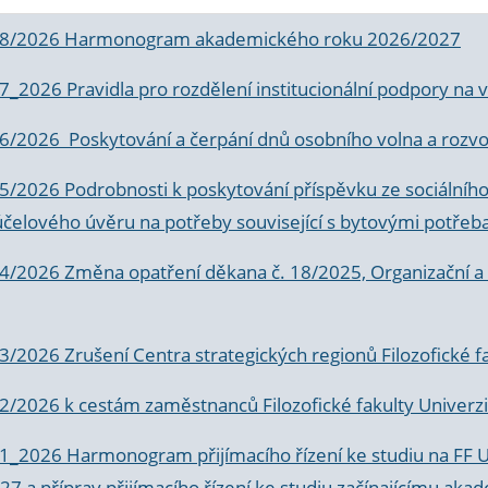
 8/2026 Harmonogram akademického roku 2026/2027
 7_2026 Pravidla pro rozdělení institucionální podpory n
6/2026 Poskytování a čerpání dnů osobního volna a rozvoje
 5/2026 Podrobnosti k poskytování příspěvku ze sociálníh
účelového úvěru na potřeby související s bytovými potřeb
 4/2026 Změna opatření děkana č. 18/2025, Organizační a p
3/2026 Zrušení Centra strategických regionů Filozofické f
 2/2026 k
cestám zaměstnanců Filozofické fakulty Univerzi
 1_2026 Harmonogram přijímacího řízení ke studiu na FF 
7 a příprav přijímacího řízení ke studiu začínajícímu 