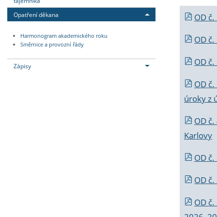
tajemníka
Opatření děkana
OD č.
Harmonogram akademického roku
OD č.
Směrnice a provozní řády
OD č. 
Zápisy
OD č.
úroky z 
OD č.
Karlovy
OD č. 
OD č.
OD č.
2026_202