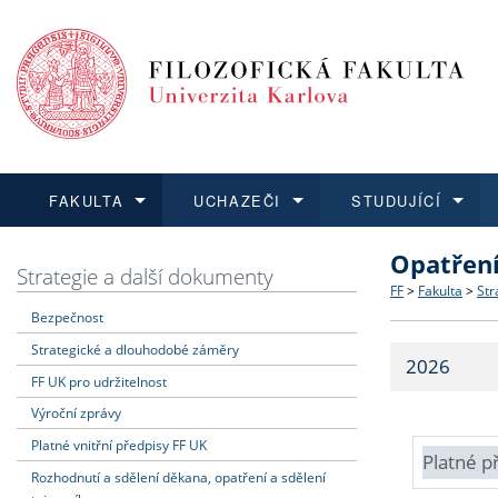
FAKULTA
UCHAZEČI
STUDUJÍCÍ
Opatřen
FAKULTA
UCHAZEČI
STUDUJÍCÍ
VĚDA A VÝZKUM
ZAHRANIČÍ
Struktura a
Co studova
Bakalářsk
O vědě a 
Aktuální n
Strategie a další dokumenty
FF
>
Fakulta
>
Str
Bezpečnost
Dozvědět se více
Podat přihlášku
Dozvědět se více
Dozvědět se více
Dozvědět se více
Strategie 
Učitelské 
Doktorské
Akademické
Vyjíždějící
Strategické a dlouhodobé záměry
2026
Podpora a
Informace 
Rigorózní 
Granty a p
Přijíždějíc
FF UK pro udržitelnost
Výroční zprávy
Absolventi
Vyjíždějíc
Platné vnitřní předpisy FF UK
Platné p
Rozhodnutí a sdělení děkana, opatření a sdělení
Fakultní š