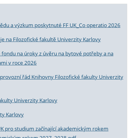
a vědu a výzkum poskytnuté FF UK_Co operatio 2026
 na Filozofické fakultě Univerzity Karlovy
o fondu na úroky z úvěru na bytové potřeby a na
ami v roce 2026
rovozní řád Knihovny Filozofické fakulty Univerzity
akulty Univerzity Karlovy
ty Karlovy
UK pro studium začínající akademickým rokem
akademickým rokem 2027_2028.pdf