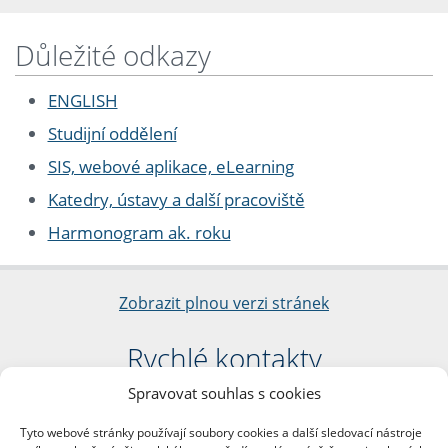
Důležité odkazy
ENGLISH
Studijní oddělení
SIS, webové aplikace, eLearning
Katedry, ústavy a další pracoviště
Harmonogram ak. roku
Zobrazit plnou verzi stránek
Rychlé kontakty
Spravovat souhlas s cookies
Filozofická fakulta
Univerzita Karlova
Tyto webové stránky používají soubory cookies a další sledovací nástroje
nám. Jana Palacha 1/2