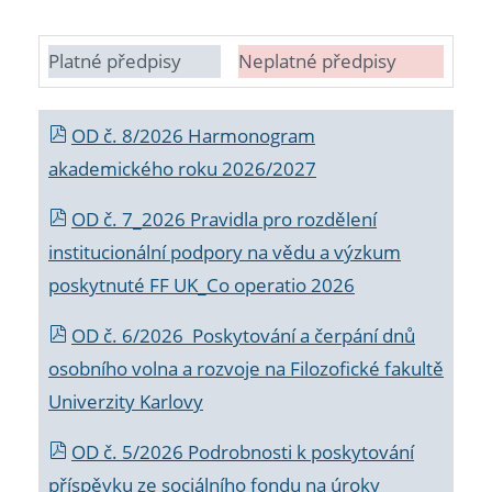
Platné předpisy
Neplatné předpisy
OD č. 8/2026 Harmonogram
akademického roku 2026/2027
OD č. 7_2026 Pravidla pro rozdělení
institucionální podpory na vědu a výzkum
poskytnuté FF UK_Co operatio 2026
OD č. 6/2026 Poskytování a čerpání dnů
osobního volna a rozvoje na Filozofické fakultě
Univerzity Karlovy
OD č. 5/2026 Podrobnosti k poskytování
příspěvku ze sociálního fondu na úroky