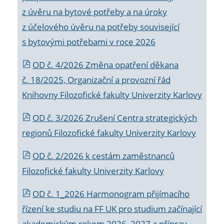
z úvěru na bytové potřeby a na úroky
z účelového úvěru na potřeby související
s bytovými potřebami v roce 2026
OD č. 4/2026 Změna opatření děkana
č. 18/2025, Organizační a provozní řád
Knihovny Filozofické fakulty Univerzity Karlovy
OD č. 3/2026 Zrušení Centra strategických
regionů Filozofické fakulty Univerzity Karlovy
OD č. 2/2026 k
cestám zaměstnanců
Filozofické fakulty Univerzity Karlovy
OD č. 1_2026 Harmonogram přijímacího
řízení ke studiu na FF UK pro studium začínající
akademickým rokem 2026_2027 a příprav