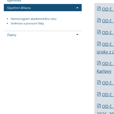
tajemníka
Opatření děkana
OD č.
Harmonogram akademického roku
OD č.
Směrnice a provozní řády
OD č. 
Zápisy
OD č.
úroky z 
OD č.
Karlovy
OD č. 
OD č.
OD č.
2026_202