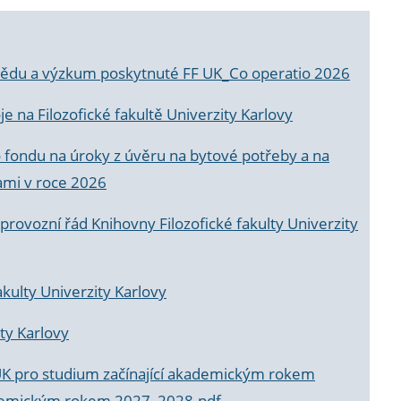
a vědu a výzkum poskytnuté FF UK_Co operatio 2026
 na Filozofické fakultě Univerzity Karlovy
o fondu na úroky z úvěru na bytové potřeby a na
ami v roce 2026
rovozní řád Knihovny Filozofické fakulty Univerzity
akulty Univerzity Karlovy
ty Karlovy
UK pro studium začínající akademickým rokem
akademickým rokem 2027_2028.pdf