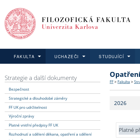
FAKULTA
UCHAZEČI
STUDUJÍCÍ
Opatřen
FAKULTA
UCHAZEČI
STUDUJÍCÍ
VĚDA A VÝZKUM
ZAHRANIČÍ
Struktura a
Co studova
Bakalářsk
O vědě a 
Aktuální n
Strategie a další dokumenty
FF
>
Fakulta
>
Str
Bezpečnost
Dozvědět se více
Podat přihlášku
Dozvědět se více
Dozvědět se více
Dozvědět se více
Strategie 
Učitelské 
Doktorské
Akademické
Vyjíždějící
Strategické a dlouhodobé záměry
2026
Podpora a
Informace 
Rigorózní 
Granty a p
Přijíždějíc
FF UK pro udržitelnost
Výroční zprávy
Absolventi
Vyjíždějíc
Platné vnitřní předpisy FF UK
Platné p
Rozhodnutí a sdělení děkana, opatření a sdělení
Fakultní š