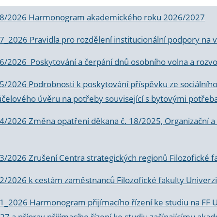
 8/2026 Harmonogram akademického roku 2026/2027
 7_2026 Pravidla pro rozdělení institucionální podpory n
6/2026 Poskytování a čerpání dnů osobního volna a rozvoje
 5/2026 Podrobnosti k poskytování příspěvku ze sociálníh
účelového úvěru na potřeby související s bytovými potřeb
 4/2026 Změna opatření děkana č. 18/2025, Organizační a p
3/2026 Zrušení Centra strategických regionů Filozofické f
 2/2026 k
cestám zaměstnanců Filozofické fakulty Univerzi
 1_2026 Harmonogram přijímacího řízení ke studiu na FF 
7 a příprav přijímacího řízení ke studiu začínajícímu 