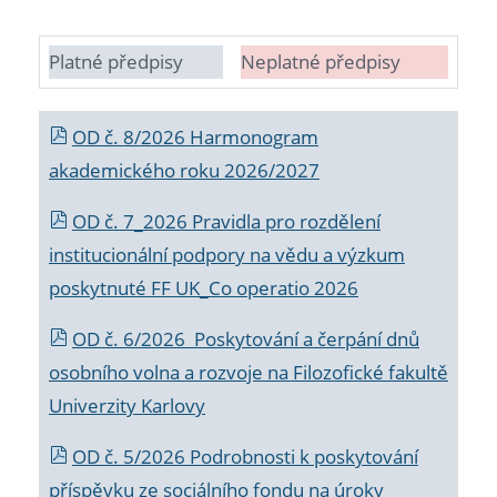
Platné předpisy
Neplatné předpisy
OD č. 8/2026 Harmonogram
akademického roku 2026/2027
OD č. 7_2026 Pravidla pro rozdělení
institucionální podpory na vědu a výzkum
poskytnuté FF UK_Co operatio 2026
OD č. 6/2026 Poskytování a čerpání dnů
osobního volna a rozvoje na Filozofické fakultě
Univerzity Karlovy
OD č. 5/2026 Podrobnosti k poskytování
příspěvku ze sociálního fondu na úroky