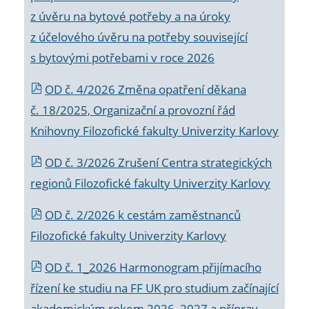
z úvěru na bytové potřeby a na úroky
z účelového úvěru na potřeby související
s bytovými potřebami v roce 2026
OD č. 4/2026 Změna opatření děkana
č. 18/2025, Organizační a provozní řád
Knihovny Filozofické fakulty Univerzity Karlovy
OD č. 3/2026 Zrušení Centra strategických
regionů Filozofické fakulty Univerzity Karlovy
OD č. 2/2026 k
cestám zaměstnanců
Filozofické fakulty Univerzity Karlovy
OD č. 1_2026 Harmonogram přijímacího
řízení ke studiu na FF UK pro studium začínající
akademickým rokem 2026_2027 a příprav