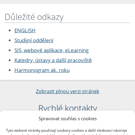
Důležité odkazy
ENGLISH
Studijní oddělení
SIS, webové aplikace, eLearning
Katedry, ústavy a další pracoviště
Harmonogram ak. roku
Zobrazit plnou verzi stránek
Rychlé kontakty
Spravovat souhlas s cookies
Filozofická fakulta
Univerzita Karlova
Tyto webové stránky používají soubory cookies a další sledovací nástroje
nám. Jana Palacha 1/2