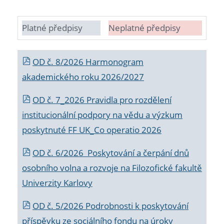
Platné předpisy
Neplatné předpisy
OD č. 8/2026 Harmonogram
akademického roku 2026/2027
OD č. 7_2026 Pravidla pro rozdělení
institucionální podpory na vědu a výzkum
poskytnuté FF UK_Co operatio 2026
OD č. 6/2026 Poskytování a čerpání dnů
osobního volna a rozvoje na Filozofické fakultě
Univerzity Karlovy
OD č. 5/2026 Podrobnosti k poskytování
příspěvku ze sociálního fondu na úroky