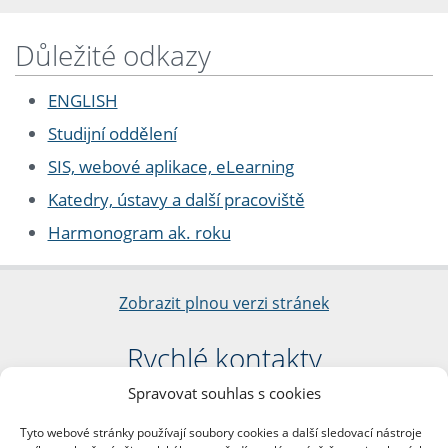
Důležité odkazy
ENGLISH
Studijní oddělení
SIS, webové aplikace, eLearning
Katedry, ústavy a další pracoviště
Harmonogram ak. roku
Zobrazit plnou verzi stránek
Rychlé kontakty
Spravovat souhlas s cookies
Filozofická fakulta
Univerzita Karlova
Tyto webové stránky používají soubory cookies a další sledovací nástroje
nám. Jana Palacha 1/2