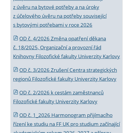
z úvěru na bytové potřeby a na úroky
z účelového úvěru na potřeby související
s bytovými potřebami v roce 2026
OD č. 4/2026 Změna opatření děkana
č. 18/2025, Organizační a provozní řád
Knihovny Filozofické fakulty Univerzity Karlovy
OD č. 3/2026 Zrušení Centra strategických
regionů Filozofické fakulty Univerzity Karlovy
OD č. 2/2026 k
cestám zaměstnanců
Filozofické fakulty Univerzity Karlovy
OD č. 1_2026 Harmonogram přijímacího
řízení ke studiu na FF UK pro studium začínající
akademickým rokem 2026_2027 a příprav