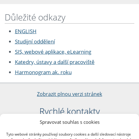
Důležité odkazy
ENGLISH
Studijní oddělení
SIS, webové aplikace, eLearning
Katedry, ústavy a další pracoviště
Harmonogram ak. roku
Zobrazit plnou verzi stránek
Rychlé kontakty
Spravovat souhlas s cookies
Filozofická fakulta
Univerzita Karlova
Tyto webové stránky používají soubory cookies a další sledovací nástroje
nám. Jana Palacha 1/2