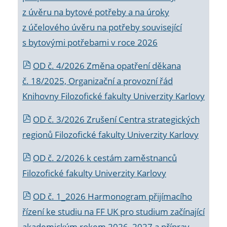
z úvěru na bytové potřeby a na úroky
z účelového úvěru na potřeby související
s bytovými potřebami v roce 2026
OD č. 4/2026 Změna opatření děkana
č. 18/2025, Organizační a provozní řád
Knihovny Filozofické fakulty Univerzity Karlovy
OD č. 3/2026 Zrušení Centra strategických
regionů Filozofické fakulty Univerzity Karlovy
OD č. 2/2026 k
cestám zaměstnanců
Filozofické fakulty Univerzity Karlovy
OD č. 1_2026 Harmonogram přijímacího
řízení ke studiu na FF UK pro studium začínající
akademickým rokem 2026_2027 a příprav