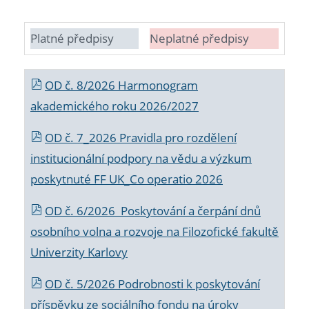
Platné předpisy
Neplatné předpisy
OD č. 8/2026 Harmonogram
akademického roku 2026/2027
OD č. 7_2026 Pravidla pro rozdělení
institucionální podpory na vědu a výzkum
poskytnuté FF UK_Co operatio 2026
OD č. 6/2026 Poskytování a čerpání dnů
osobního volna a rozvoje na Filozofické fakultě
Univerzity Karlovy
OD č. 5/2026 Podrobnosti k poskytování
příspěvku ze sociálního fondu na úroky