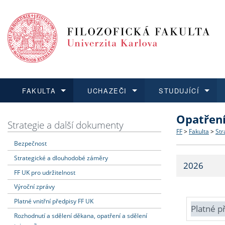
FAKULTA
UCHAZEČI
STUDUJÍCÍ
Opatřen
FAKULTA
UCHAZEČI
STUDUJÍCÍ
VĚDA A VÝZKUM
ZAHRANIČÍ
Struktura a
Co studova
Bakalářsk
O vědě a 
Aktuální n
Strategie a další dokumenty
FF
>
Fakulta
>
Str
Bezpečnost
Dozvědět se více
Podat přihlášku
Dozvědět se více
Dozvědět se více
Dozvědět se více
Strategie 
Učitelské 
Doktorské
Akademické
Vyjíždějící
Strategické a dlouhodobé záměry
2026
Podpora a
Informace 
Rigorózní 
Granty a p
Přijíždějíc
FF UK pro udržitelnost
Výroční zprávy
Absolventi
Vyjíždějíc
Platné vnitřní předpisy FF UK
Platné p
Rozhodnutí a sdělení děkana, opatření a sdělení
Fakultní š