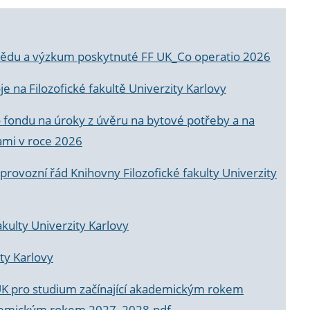
a vědu a výzkum poskytnuté FF UK_Co operatio 2026
 na Filozofické fakultě Univerzity Karlovy
o fondu na úroky z úvěru na bytové potřeby a na
ami v roce 2026
rovozní řád Knihovny Filozofické fakulty Univerzity
akulty Univerzity Karlovy
ty Karlovy
UK pro studium začínající akademickým rokem
akademickým rokem 2027_2028.pdf