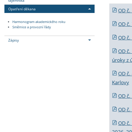
tajemníka
Opatření děkana
OD č.
Harmonogram akademického roku
OD č.
Směrnice a provozní řády
OD č. 
Zápisy
OD č.
úroky z 
OD č.
Karlovy
OD č. 
OD č.
OD č.
2026_202