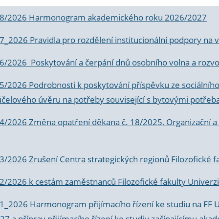
 8/2026 Harmonogram akademického roku 2026/2027
 7_2026 Pravidla pro rozdělení institucionální podpory n
6/2026 Poskytování a čerpání dnů osobního volna a rozvoje
 5/2026 Podrobnosti k poskytování příspěvku ze sociálníh
účelového úvěru na potřeby související s bytovými potřeb
 4/2026 Změna opatření děkana č. 18/2025, Organizační a p
3/2026 Zrušení Centra strategických regionů Filozofické f
 2/2026 k
cestám zaměstnanců Filozofické fakulty Univerzi
 1_2026 Harmonogram přijímacího řízení ke studiu na FF 
7 a příprav přijímacího řízení ke studiu začínajícímu 